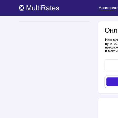
Мониторинг
Онл
Наш мон
пунктов
предлож
и макси