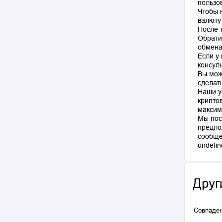
пользо
Чтобы 
валюту
После 
Обрати
обмена
Если у
консул
Вы мож
сделат
Наши у
крипто
максим
Мы пос
предло
сообще
Друг
Совпаден