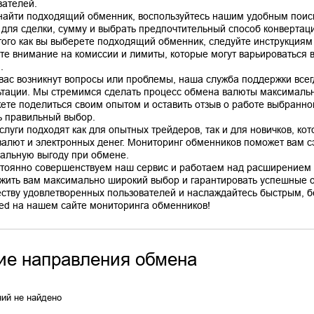
вателей.
найти подходящий обменник, воспользуйтесь нашим удобным поис
 для сделки, сумму и выбрать предпочтительный способ конвертац
того как вы выберете подходящий обменник, следуйте инструкциям
те внимание на комиссии и лимиты, которые могут варьироваться в
.
 вас возникнут вопросы или проблемы, наша служба поддержки все
ьтации. Мы стремимся сделать процесс обмена валюты максимальн
ете поделиться своим опытом и оставить отзыв о работе выбранно
ь правильный выбор.
слуги подходят как для опытных трейдеров, так и для новичков, ко
валют и электронных денег. Мониторинг обменников поможет вам сэ
альную выгоду при обмене.
тоянно совершенствуем наш сервис и работаем над расширением 
жить вам максимально широкий выбор и гарантировать успешные 
ству удовлетворенных пользователей и наслаждайтесь быстрым, б
ие направления обмена
ий не найдено