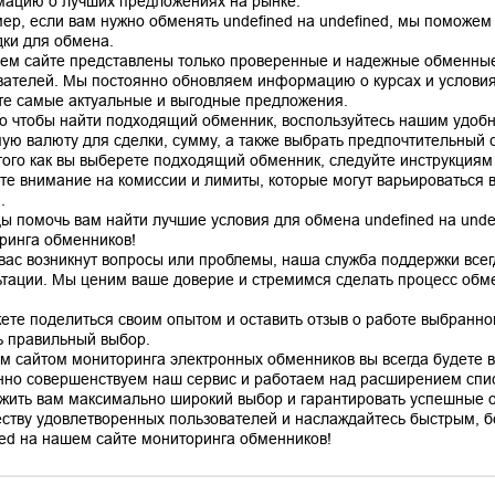
ацию о лучших предложениях на рынке.
ер, если вам нужно обменять undefined на undefined, мы поможем
ки для обмена.
ем сайте представлены только проверенные и надежные обменные
вателей. Мы постоянно обновляем информацию о курсах и условиях
те самые актуальные и выгодные предложения.
го чтобы найти подходящий обменник, воспользуйтесь нашим удоб
ую валюту для сделки, сумму, а также выбрать предпочтительный сп
того как вы выберете подходящий обменник, следуйте инструкциям
те внимание на комиссии и лимиты, которые могут варьироваться в
.
ы помочь вам найти лучшие условия для обмена undefined на unde
ринга обменников!
 вас возникнут вопросы или проблемы, наша служба поддержки все
ьтации. Мы ценим ваше доверие и стремимся сделать процесс об
ете поделиться своим опытом и оставить отзыв о работе выбранно
ь правильный выбор.
м сайтом мониторинга электронных обменников вы всегда будете в 
нно совершенствуем наш сервис и работаем над расширением спис
жить вам максимально широкий выбор и гарантировать успешные 
ству удовлетворенных пользователей и наслаждайтесь быстрым, б