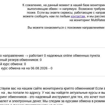
К сожалению, на данный момент в нашей базе мониторин
выполняющие обмен
→
напрямую. Возможно требуем
позже. Если вы знаете сервисы, работающие с напр
можете сообщить нам по любым
контактам
, и мы рассм
на мониторинг MultiRate
Вы можете ознакомиться с похожими направлениями в
по направлению → работает 0 надежных online обменных пункта
ный резерв обменников: 0
й курс обмена: 0
курс обмена на на 06.08.2026 - 0
ствуем вас на нашем сайте мониторинга крипто обменников! Если
 на , вы попали по адресу. У нас вы найдете актуальные курсы и 
ринг обменников - это надежный инструмент для тех, кто хочет по
валют и электронных денег. Мы следим за курсами обмена в режим