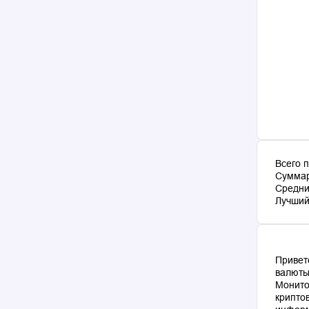
Всего 
Суммар
Средни
Лучший 
Привет
валюты
Монито
крипто