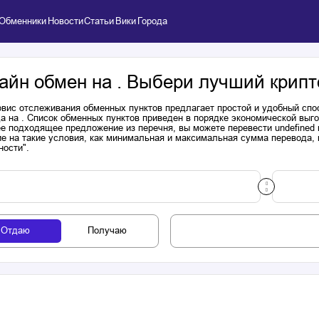
Обменники
Новости
Статьи
Вики
Города
айн обмен на . Выбери лучший крипт
вис отслеживания обменных пунктов предлагает простой и удобный спо
а на . Список обменных пунктов приведен в порядке экономической выг
е подходящее предложение из перечня, вы можете перевести undefined 
е на такие условия, как минимальная и максимальная сумма перевода, н
ности".
Отдаю
Получаю