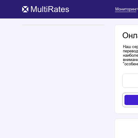
Мониторинг
Онл
Наш сер
перевод
наиболе
внимани
"особен