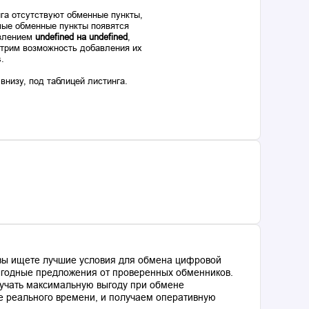
га отсутствуют обменные пункты,
ые обменные пункты появятся
авлением
undefined на undefined
,
отрим возможность добавления их
s.
низу, под таблицей листинга.
 вы ищете лучшие условия для обмена цифровой
выгодные предложения от проверенных обменников.
лучать максимальную выгоду при обмене
е реального времени, и получаем оперативную