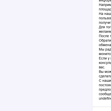
информ
Наприм
площад
На наш
пользо
получи
Для то
желаем
После 
Обрати
обмена
Мы рад
монито
Если у
консул
вас.
Вы мож
сделат
С наши
постоя
предло
сообще