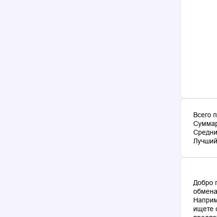
Всего 
Суммар
Средни
Лучший 
Добро 
обмена
Наприм
ищете 