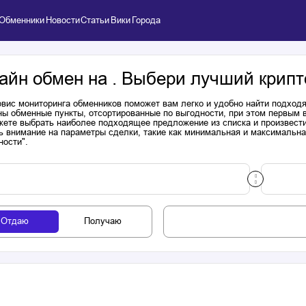
Обменники
Новости
Статьи
Вики
Города
айн обмен на . Выбери лучший крипт
вис мониторинга обменников поможет вам легко и удобно найти подходя
ы обменные пункты, отсортированные по выгодности, при этом первым 
ете выбрать наиболее подходящее предложение из списка и произвести к
ь внимание на параметры сделки, такие как минимальная и максимальна
ности".
Отдаю
Получаю