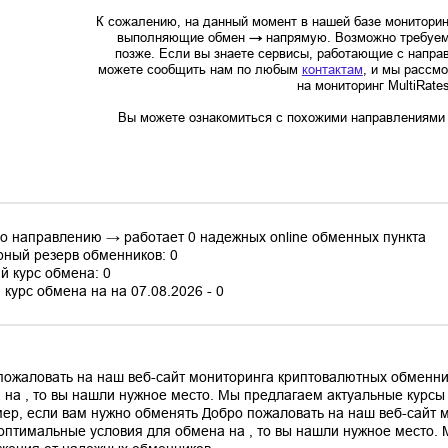
К сожалению, на данный момент в нашей базе мониторин
выполняющие обмен
→
напрямую. Возможно требуем
позже. Если вы знаете сервисы, работающие с напр
можете сообщить нам по любым
контактам
, и мы рассм
на мониторинг MultiRate
Вы можете ознакомиться с похожими направлениями в
по направлению → работает 0 надежных online обменных пункта
ный резерв обменников: 0
й курс обмена: 0
курс обмена на на 07.08.2026 - 0
пожаловать на наш веб-сайт мониторинга криптовалютных обменни
 на , то вы нашли нужное место. Мы предлагаем актуальные курс
ер, если вам нужно обменять Добро пожаловать на наш веб-сайт 
оптимальные условия для обмена на , то вы нашли нужное место.