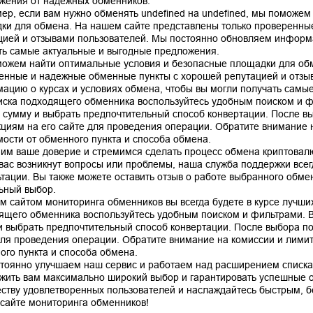
жения от надежных обменников.
ер, если вам нужно обменять undefined на undefined, мы поможем
ки для обмена. На нашем сайте представлены только проверенны
цией и отзывами пользователей. Мы постоянно обновляем информа
ть самые актуальные и выгодные предложения.
ожем найти оптимальные условия и безопасные площадки для обм
енные и надежные обменные пункты с хорошей репутацией и отзы
ацию о курсах и условиях обмена, чтобы вы могли получать самы
иска подходящего обменника воспользуйтесь удобным поиском и ф
, сумму и выбрать предпочтительный способ конвертации. После в
кциям на его сайте для проведения операции. Обратите внимание н
мости от обменного пункта и способа обмена.
им ваше доверие и стремимся сделать процесс обмена криптовал
 вас возникнут вопросы или проблемы, наша служба поддержки все
ьтации. Вы также можете оставить отзыв о работе выбранного обме
ьный выбор.
м сайтом мониторинга обменников вы всегда будете в курсе лучших
ящего обменника воспользуйтесь удобным поиском и фильтрами. В
и выбрать предпочтительный способ конвертации. После выбора по
для проведения операции. Обратите внимание на комиссии и лимиты
ого пункта и способа обмена.
тоянно улучшаем наш сервис и работаем над расширением списка
жить вам максимально широкий выбор и гарантировать успешные 
ству удовлетворенных пользователей и наслаждайтесь быстрым, 