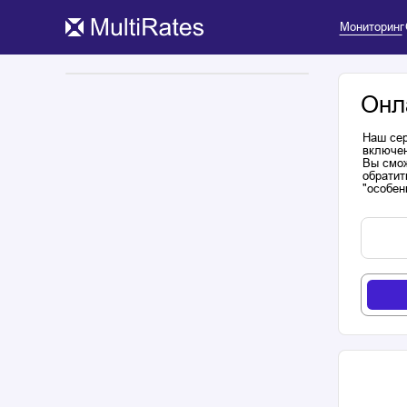
Мониторинг
Онл
Наш сер
включен
Вы смож
обратит
"особен