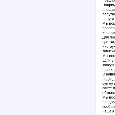
предло
Наприм
площад
репута
получа
Мы пом
провер
информ
Для по
сделки
инстру
зависи
Мы цен
Если у
консул
правил
С наши
подход
сумму 
сайте 
обменн
Мы пос
предло
сообще