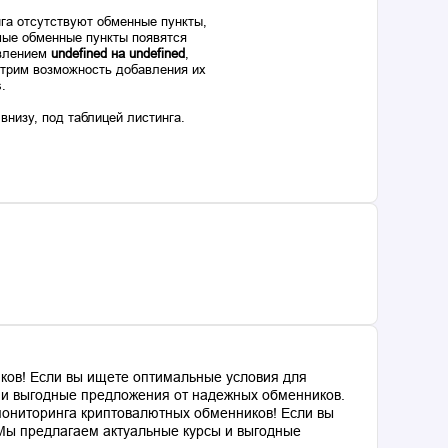
га отсутствуют обменные пункты,
ые обменные пункты появятся
авлением
undefined на undefined
,
отрим возможность добавления их
s.
низу, под таблицей листинга.
ков! Если вы ищете оптимальные условия для
ы и выгодные предложения от надежных обменников.
мониторинга криптовалютных обменников! Если вы
 Мы предлагаем актуальные курсы и выгодные