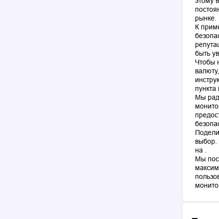
этому 
постоя
рынке.
К прим
безопа
репута
быть у
Чтобы 
валюту
инстру
пункта
Мы рад
монито
предос
безопа
Подели
выбор.
на .
Мы пос
максим
пользо