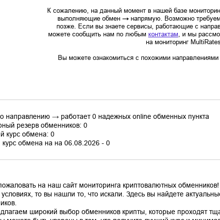
К сожалению, на данный момент в нашей базе мониторин
выполняющие обмен
→
напрямую. Возможно требуем
позже. Если вы знаете сервисы, работающие с напр
можете сообщить нам по любым
контактам
, и мы рассм
на мониторинг MultiRate
Вы можете ознакомиться с похожими направлениями в
по направлению → работает 0 надежных online обменных пункта
ный резерв обменников: 0
й курс обмена: 0
курс обмена на на 06.08.2026 - 0
пожаловать на наш сайт мониторинга криптовалютных обменников!
 условиях, то вы нашли то, что искали. Здесь вы найдете актуаль
иков.
длагаем широкий выбор обменников крипты, которые проходят тщ