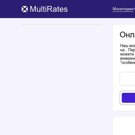
Мониторинг
Онл
Наш мон
на . Пе
можете 
внимани
"особен