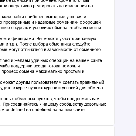
льные комиссии при обмене. Кроме того, мы
гли оперативно реагировать на изменения на
оможем найти наиболее выгодные условия и
о проверенные и надежные обменники с хорошей
цию о курсах и условиях обмена, чтобы вы могли
ком и фильтрами. Вы можете указать желаемую
и и т.д.). После выбора обменника следуйте
рые могут отличаться в зависимости от обменного
fined и желаем удачных операций на нашем сайте
ужба поддержки всегда готова помочь и
ь процесс обмена максимально простым и
поможет другим пользователям сделать правильный
дете в курсе лучших курсов и условий для обмена
ленных обменных пунктов, чтобы предложить вам
. Присоединяйтесь к нашему сообществу довольных
м undefined на undefined на нашем сайте