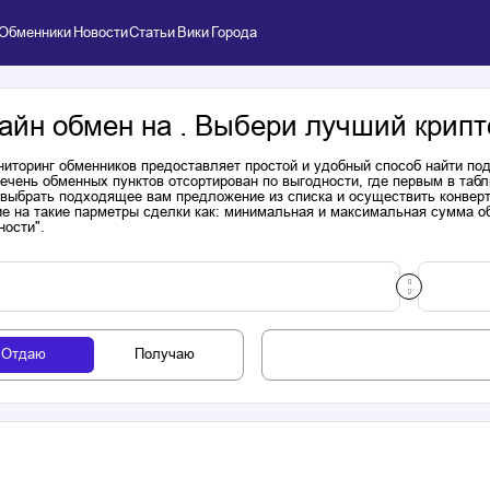
Обменники
Новости
Статьи
Вики
Города
айн обмен на . Выбери лучший крипт
иторинг обменников предоставляет простой и удобный способ найти п
речень обменных пунктов отсортирован по выгодности, где первым в таб
выбрать подходящее вам предложение из списка и осуществить конверта
е на такие парметры сделки как: минимальная и максимальная сумма об
ности".
Отдаю
Получаю