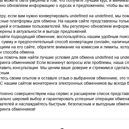
вы можете быть уверены в том, что получите лучший курс и минима
нно обновляем информацию о курсах и предложениях, чтобы вы мо
еру, если вам нужно конвертировать undefined на undefined, мы п
сные платформы для обмена. На нашем сайте представлены тольк
цией и отзывами пользователей. Мы регулярно обновляем информа
верены в актуальности и выгоде предложений.
найти подходящий обменник, воспользуйтесь нашим удобным поис
, сумму и предпочтительный способ конвертации (онлайн, наличным
кциям на его сайте, обратите внимание на комиссии и лимиты, кото
 и способа обмена.
ы помочь вам найти лучшие условия для обмена undefined на unde
ринга обменников! Если возникнут вопросы или проблемы, наша сл
тавить консультации. Мы ценим ваше доверие и стремимся сделат
сным.
тесь своим опытом и оставьте отзыв о выбранном обменнике, это 
 С нашим сайтом мониторинга электронных обменников вы всегда бу
тоянно совершенствуем наш сервис и расширяем список представ
ально широкий выбор и гарантировать успешные операции обмена
вателей и наслаждайтесь быстрым, безопасным и выгодным обмено