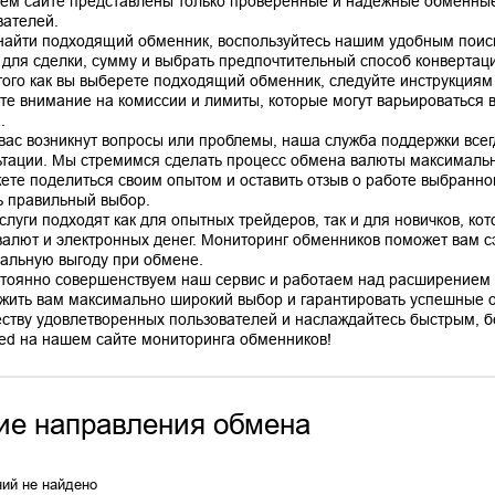
ем сайте представлены только проверенные и надежные обменные
вателей.
найти подходящий обменник, воспользуйтесь нашим удобным поис
 для сделки, сумму и выбрать предпочтительный способ конвертац
того как вы выберете подходящий обменник, следуйте инструкциям
те внимание на комиссии и лимиты, которые могут варьироваться в
.
 вас возникнут вопросы или проблемы, наша служба поддержки все
ьтации. Мы стремимся сделать процесс обмена валюты максимальн
ете поделиться своим опытом и оставить отзыв о работе выбранно
ь правильный выбор.
слуги подходят как для опытных трейдеров, так и для новичков, ко
валют и электронных денег. Мониторинг обменников поможет вам сэ
альную выгоду при обмене.
тоянно совершенствуем наш сервис и работаем над расширением 
жить вам максимально широкий выбор и гарантировать успешные 
ству удовлетворенных пользователей и наслаждайтесь быстрым, б
ие направления обмена
ий не найдено