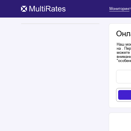
Мониторинг
Онл
Наш мон
на . Пе
можете 
внимани
"особен