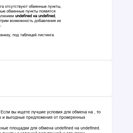
га отсутствуют обменные пункты,
ые обменные пункты появятся
авлением
undefined на undefined
,
отрим возможность добавления их
s.
низу, под таблицей листинга.
Если вы ищете лучшие условия для обмена на , то
сы и выгодные предложения от проверенных
ные площадки для обмена undefined на undefined.