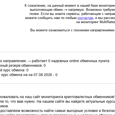
К сожалению, на данный момент в нашей базе мониторин
выполняющие обмен
→
напрямую. Возможно требуем
позже. Если вы знаете сервисы, работающие с напр
можете сообщить нам по любым
контактам
, и мы рассм
на мониторинг MultiRate
Вы можете ознакомиться с похожими направлениями в
по направлению → работает 0 надежных online обменных пункта
ный резерв обменников: 0
й курс обмена: 0
курс обмена на на 07.08.2026 - 0
пожаловать на наш сайт мониторинга криптовалютных обменников! 
ли то, что вам нужно. На нашем сайте вы найдете актуальные кур
иков.
доставляем возможность найти самые выгодные условия и безопас