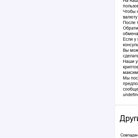
На наш
пользо
Чтобы 
валюту
После 
Обрати
обмена
Если у
консул
Вы мож
сделат
Наши у
крипто
максим
Мы пос
предло
сообще
Друг
Совпаден