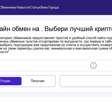
Обменники
Новости
Статьи
Вики
Города
айн обмен на . Выбери лучший крипт
иторинг обменников предоставляет простой и удобный способ найти п
речень обменных пунктов отсортирован по выгодности, где первым в таб
выбрать подходящее вам предложение из списка и осуществить конверта
е на такие парметры сделки как: минимальная и максимальная сумма об
ности".
Отдаю
Получаю