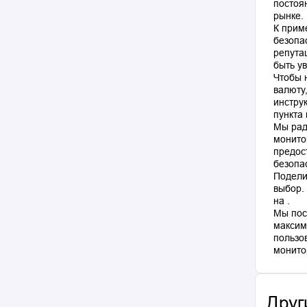
постоя
рынке.
К прим
безопа
репута
быть у
Чтобы 
валюту
инстру
пункта
Мы рад
монито
предос
безопа
Подели
выбор.
на .
Мы пос
максим
пользо
Друг