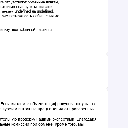
га отсутствуют обменные пункты,
ые обменные пункты появятся
авлением
undefined на undefined
,
отрим возможность добавления их
s.
низу, под таблицей листинга.
 Если вы хотите обменять цифровую валюту на на
ные курсы и выгодные предложения от проверенных
ательную проверку нашими экспертами. Благодаря
льные комиссии при обмене. Кроме того, мы