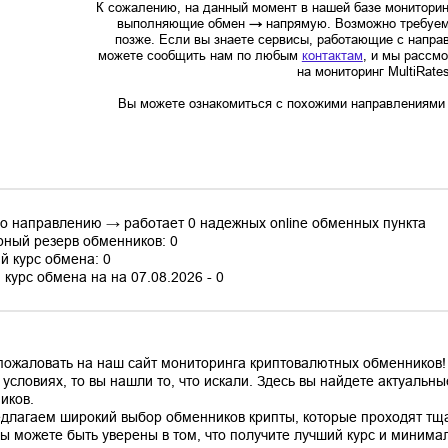
К сожалению, на данный момент в нашей базе мониторин
выполняющие обмен
→
напрямую. Возможно требуем
позже. Если вы знаете сервисы, работающие с напр
можете сообщить нам по любым
контактам
, и мы рассм
на мониторинг MultiRate
Вы можете ознакомиться с похожими направлениями в
по направлению → работает 0 надежных online обменных пункта
ный резерв обменников: 0
й курс обмена: 0
курс обмена на на 07.08.2026 - 0
пожаловать на наш сайт мониторинга криптовалютных обменников!
 условиях, то вы нашли то, что искали. Здесь вы найдете актуаль
иков.
длагаем широкий выбор обменников крипты, которые проходят тщ
вы можете быть уверены в том, что получите лучший курс и минима