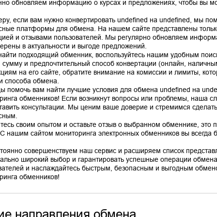
нно обновляем информацию о курсах и предложениях, чтобы вы мо
еру, если вам нужно конвертировать undefined на undefined, мы п
сные платформы для обмена. На нашем сайте представлены тольк
цией и отзывами пользователей. Мы регулярно обновляем информа
верены в актуальности и выгоде предложений.
найти подходящий обменник, воспользуйтесь нашим удобным поис
, сумму и предпочтительный способ конвертации (онлайн, наличным
кциям на его сайте, обратите внимание на комиссии и лимиты, кото
 и способа обмена.
ы помочь вам найти лучшие условия для обмена undefined на unde
ринга обменников! Если возникнут вопросы или проблемы, наша сл
тавить консультации. Мы ценим ваше доверие и стремимся сделат
сным.
тесь своим опытом и оставьте отзыв о выбранном обменнике, это 
 С нашим сайтом мониторинга электронных обменников вы всегда бу
тоянно совершенствуем наш сервис и расширяем список представ
ально широкий выбор и гарантировать успешные операции обмена
вателей и наслаждайтесь быстрым, безопасным и выгодным обмено
ие направления обмена