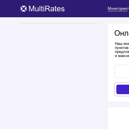
Мониторинг
Онл
Наш мон
пунктов
предлож
и макси