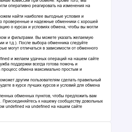
льные комиссии при обмене. Кроме того, мы
гли оперативно реагировать на изменения на
оможем найти наиболее выгодные условия и
о проверенные и надежные обменники с хорошей
цию о курсах и условиях обмена, чтобы вы могли
ком и фильтрами. Вы можете указать желаемую
и и т.д.). После выбора обменника следуйте
рые могут отличаться в зависимости от обменного
fined и желаем удачных операций на нашем сайте
ужба поддержки всегда готова помочь и
ь процесс обмена максимально простым и
поможет другим пользователям сделать правильный
дете в курсе лучших курсов и условий для обмена
ленных обменных пунктов, чтобы предложить вам
. Присоединяйтесь к нашему сообществу довольных
м undefined на undefined на нашем сайте