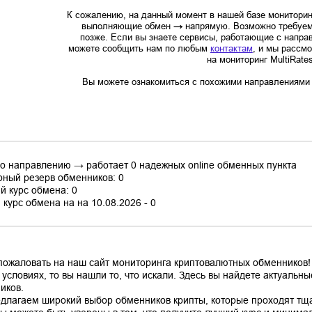
К сожалению, на данный момент в нашей базе мониторин
выполняющие обмен
→
напрямую. Возможно требуем
позже. Если вы знаете сервисы, работающие с напр
можете сообщить нам по любым
контактам
, и мы рассм
на мониторинг MultiRate
Вы можете ознакомиться с похожими направлениями в
по направлению → работает 0 надежных online обменных пункта
ный резерв обменников: 0
й курс обмена: 0
курс обмена на на 10.08.2026 - 0
пожаловать на наш сайт мониторинга криптовалютных обменников!
 условиях, то вы нашли то, что искали. Здесь вы найдете актуаль
иков.
длагаем широкий выбор обменников крипты, которые проходят тщ