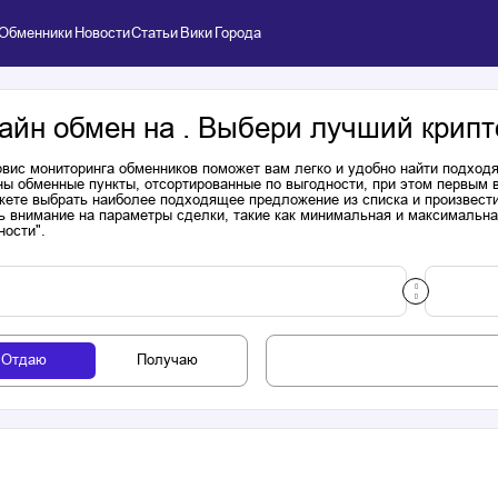
Обменники
Новости
Статьи
Вики
Города
айн обмен на . Выбери лучший крипт
вис мониторинга обменников поможет вам легко и удобно найти подходя
ы обменные пункты, отсортированные по выгодности, при этом первым 
ете выбрать наиболее подходящее предложение из списка и произвести к
ь внимание на параметры сделки, такие как минимальная и максимальна
ности".
Отдаю
Получаю