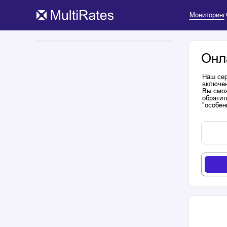
Мониторинг
Онл
Наш сер
включен
Вы смож
обратит
"особен