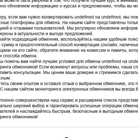
вы можете быть уверены в том, что получите лучший курс и минима
нно обновляем информацию о курсах и предложениях, чтобы вы мо
еру, если вам нужно конвертировать undefined на undefined, мы п
сные платформы для обмена. На нашем сайте представлены тольк
цией и отзывами пользователей. Мы регулярно обновляем информа
верены в актуальности и выгоде предложений.
найти подходящий обменник, воспользуйтесь нашим удобным поис
, сумму и предпочтительный способ конвертации (онлайн, наличным
кциям на его сайте, обратите внимание на комиссии и лимиты, кото
 и способа обмена.
ы помочь вам найти лучшие условия для обмена undefined на unde
ринга обменников! Если возникнут вопросы или проблемы, наша сл
тавить консультации. Мы ценим ваше доверие и стремимся сделат
сным.
тесь своим опытом и оставьте отзыв о выбранном обменнике, это 
 С нашим сайтом мониторинга электронных обменников вы всегда бу
тоянно совершенствуем наш сервис и расширяем список представ
ально широкий выбор и гарантировать успешные операции обмена
вателей и наслаждайтесь быстрым, безопасным и выгодным обмено