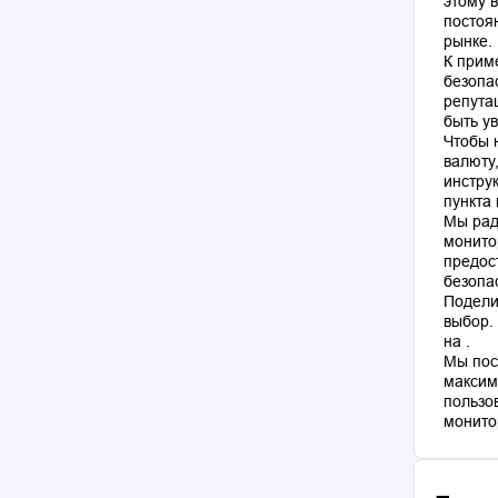
этому 
постоя
рынке.
К прим
безопа
репута
быть у
Чтобы 
валюту
инстру
пункта
Мы рад
монито
предос
безопа
Подели
выбор.
на .
Мы пос
максим
пользо