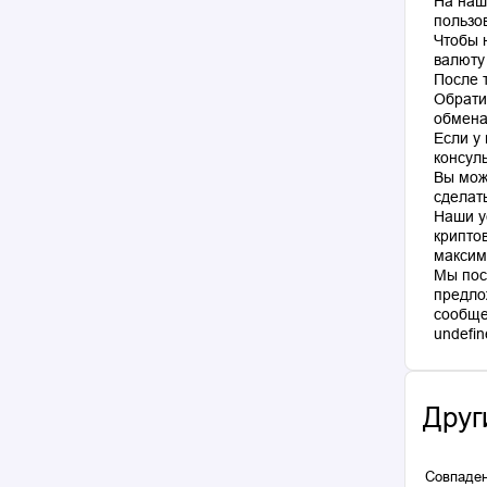
На наш
пользо
Чтобы 
валюту
После 
Обрати
обмена
Если у
консул
Вы мож
сделат
Наши у
крипто
максим
Мы пос
предло
сообще
Друг
Совпаден