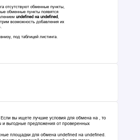
га отсутствуют обменные пункты,
ые обменные пункты появятся
авлением
undefined на undefined
,
отрим возможность добавления их
s.
низу, под таблицей листинга.
Если вы ищете лучшие условия для обмена на , то
сы и выгодные предложения от проверенных
ные площадки для обмена undefined на undefined.