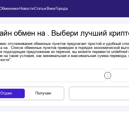
Обменники
Новости
Статьи
Вики
Города
айн обмен на . Выбери лучший крипт
вис отслеживания обменных пунктов предлагает простой и удобный спо
а на . Список обменных пунктов приведен в порядке экономической выг
е подходящее предложение из перечня, вы можете перевести undefined 
е на такие условия, как минимальная и максимальная сумма перевода, н
ности".
Отдаю
Получаю