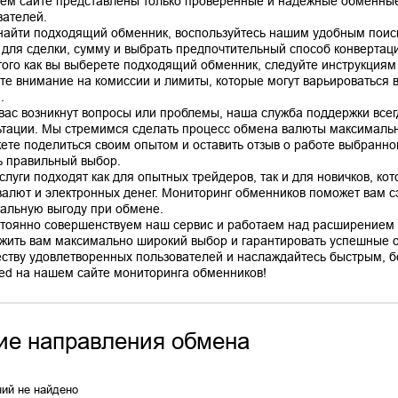
ем сайте представлены только проверенные и надежные обменные
вателей.
найти подходящий обменник, воспользуйтесь нашим удобным поис
 для сделки, сумму и выбрать предпочтительный способ конвертац
того как вы выберете подходящий обменник, следуйте инструкциям
те внимание на комиссии и лимиты, которые могут варьироваться в
.
 вас возникнут вопросы или проблемы, наша служба поддержки все
ьтации. Мы стремимся сделать процесс обмена валюты максимальн
ете поделиться своим опытом и оставить отзыв о работе выбранно
ь правильный выбор.
слуги подходят как для опытных трейдеров, так и для новичков, ко
валют и электронных денег. Мониторинг обменников поможет вам сэ
альную выгоду при обмене.
тоянно совершенствуем наш сервис и работаем над расширением 
жить вам максимально широкий выбор и гарантировать успешные 
ству удовлетворенных пользователей и наслаждайтесь быстрым, б
ие направления обмена
ий не найдено