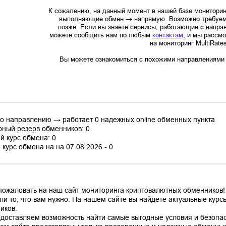
К сожалению, на данный момент в нашей базе мониторин
выполняющие обмен
→
напрямую. Возможно требуем
позже. Если вы знаете сервисы, работающие с напр
можете сообщить нам по любым
контактам
, и мы рассм
на мониторинг MultiRate
Вы можете ознакомиться с похожими направлениями в
по направлению → работает 0 надежных online обменных пункта
ный резерв обменников: 0
й курс обмена: 0
курс обмена на на 07.08.2026 - 0
пожаловать на наш сайт мониторинга криптовалютных обменников! 
ли то, что вам нужно. На нашем сайте вы найдете актуальные кур
иков.
доставляем возможность найти самые выгодные условия и безопас