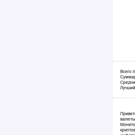
Всего 
Суммар
Средни
Лучший 
Привет
валюты
Монито
крипто