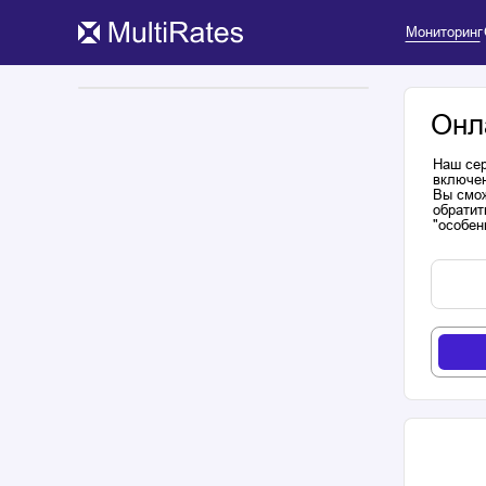
Мониторинг
Онл
Наш сер
включен
Вы смож
обратит
"особен