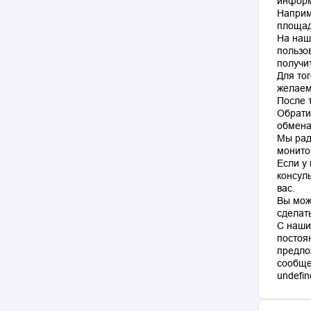
информ
Наприм
площад
На наш
пользо
получи
Для то
желаем
После 
Обрати
обмена
Мы рад
монито
Если у
консул
вас.
Вы мож
сделат
С наши
постоя
предло
сообще