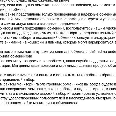
ацию о лучших предложениях на рынке.
ер, если вам нужно обменять undefined на undefined, мы поможем
ки для обмена.
ем сайте представлены только проверенные и надежные обменные
вателей. Мы постоянно обновляем информацию о курсах и условиях
те самые актуальные и выгодные предложения.
го чтобы найти подходящий обменник, воспользуйтесь нашим удоб
ую валюту для сделки, сумму, а также выбрать предпочтительный сп
того как вы выберете подходящий обменник, следуйте инструкциям
те внимание на комиссии и лимиты, которые могут варьироваться в
.
ы помочь вам найти лучшие условия для обмена undefined на unde
ринга обменников!
 вас возникнут вопросы или проблемы, наша служба поддержки все
ьтации. Мы ценим ваше доверие и стремимся сделать процесс об
ете поделиться своим опытом и оставить отзыв о работе выбранно
ь правильный выбор.
м сайтом мониторинга электронных обменников вы всегда будете в 
нно совершенствуем наш сервис и работаем над расширением спис
жить вам максимально широкий выбор и гарантировать успешные 
ству удовлетворенных пользователей и наслаждайтесь быстрым, б