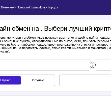
Обменники
Новости
Статьи
Вики
Города
айн обмен на . Выбери лучший крипт
вис мониторинга обменников поможет вам легко и удобно найти подходя
ы обменные пункты, отсортированные по выгодности, при этом первым 
ете выбрать наиболее подходящее предложение из списка и произвести к
ь внимание на параметры сделки, такие как минимальная и максимальна
ности".
Отдаю
Получаю