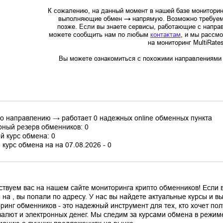
К сожалению, на данный момент в нашей базе мониторин
выполняющие обмен
→
напрямую. Возможно требуем
позже. Если вы знаете сервисы, работающие с напр
можете сообщить нам по любым
контактам
, и мы рассм
на мониторинг MultiRate
Вы можете ознакомиться с похожими направлениями в
по направлению → работает 0 надежных online обменных пункта
ный резерв обменников: 0
й курс обмена: 0
курс обмена на на 07.08.2026 - 0
ствуем вас на нашем сайте мониторинга крипто обменников! Если
 на , вы попали по адресу. У нас вы найдете актуальные курсы и 
ринг обменников - это надежный инструмент для тех, кто хочет по
валют и электронных денег. Мы следим за курсами обмена в режим