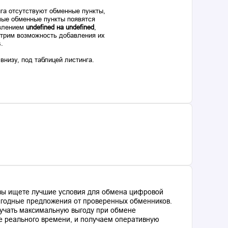
га отсутствуют обменные пункты,
ые обменные пункты появятся
авлением
undefined на undefined
,
отрим возможность добавления их
s.
низу, под таблицей листинга.
 вы ищете лучшие условия для обмена цифровой
выгодные предложения от проверенных обменников.
лучать максимальную выгоду при обмене
е реального времени, и получаем оперативную