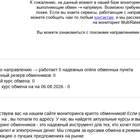
К сожалению, на данный момент в нашей базе мониторин
выполняющие обмен
→
напрямую. Возможно требуем
позже. Если вы знаете сервисы, работающие с напр
можете сообщить нам по любым
контактам
, и мы рассм
на мониторинг MultiRate
Вы можете ознакомиться с похожими направлениями в
по направлению → работает 0 надежных online обменных пункта
ный резерв обменников: 0
й курс обмена: 0
курс обмена на на 06.08.2026 - 0
ствуем вас на нашем сайте мониторинга крипто обменников! Если
 на , вы попали по адресу. У нас вы найдете актуальные курсы и 
ринг обменников - это надежный инструмент для тех, кто хочет по
валют и электронных денег. Мы следим за курсами обмена в режим
ацию о лучших предложениях на рынке.