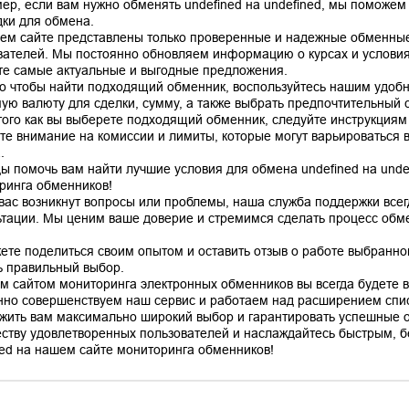
ер, если вам нужно обменять undefined на undefined, мы поможем
ки для обмена.
ем сайте представлены только проверенные и надежные обменные
вателей. Мы постоянно обновляем информацию о курсах и условиях
те самые актуальные и выгодные предложения.
го чтобы найти подходящий обменник, воспользуйтесь нашим удоб
ую валюту для сделки, сумму, а также выбрать предпочтительный сп
того как вы выберете подходящий обменник, следуйте инструкциям
те внимание на комиссии и лимиты, которые могут варьироваться в
.
ы помочь вам найти лучшие условия для обмена undefined на unde
ринга обменников!
 вас возникнут вопросы или проблемы, наша служба поддержки все
ьтации. Мы ценим ваше доверие и стремимся сделать процесс об
ете поделиться своим опытом и оставить отзыв о работе выбранно
ь правильный выбор.
м сайтом мониторинга электронных обменников вы всегда будете в 
нно совершенствуем наш сервис и работаем над расширением спис
жить вам максимально широкий выбор и гарантировать успешные 
ству удовлетворенных пользователей и наслаждайтесь быстрым, б