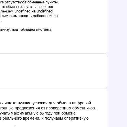
га отсутствуют обменные пункты,
ые обменные пункты появятся
авлением
undefined на undefined
,
отрим возможность добавления их
s.
низу, под таблицей листинга.
 вы ищете лучшие условия для обмена цифровой
выгодные предложения от проверенных обменников.
лучать максимальную выгоду при обмене
е реального времени, и получаем оперативную