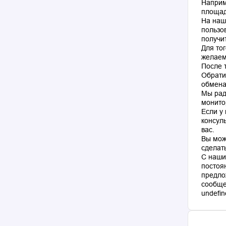
Наприм
площад
На наш
пользо
получи
Для то
желаем
После 
Обрати
обмена
Мы рад
монито
Если у
консул
вас.
Вы мож
сделат
С наши
постоя
предло
сообще