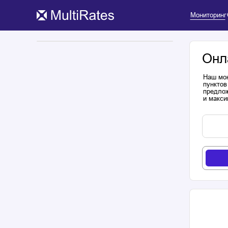
Мониторинг
Онл
Наш мон
пунктов
предлож
и макси