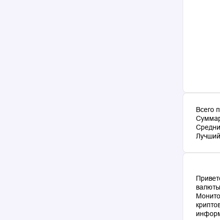
Всего 
Суммар
Средни
Лучший 
Привет
валюты
Монито
крипто
информ