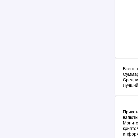
Всего 
Суммар
Средни
Лучший 
Привет
валюты
Монито
крипто
информ