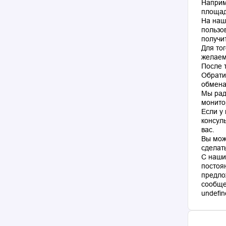
Наприм
площад
На наш
пользо
получи
Для то
желаем
После 
Обрати
обмена
Мы рад
монито
Если у
консул
вас.
Вы мож
сделат
С наши
постоя
предло
сообще