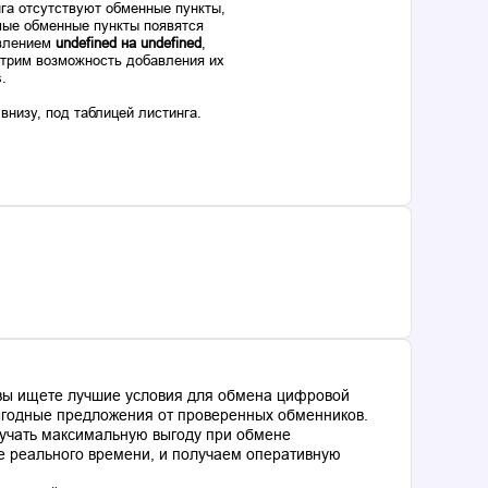
га отсутствуют обменные пункты,
ые обменные пункты появятся
авлением
undefined на undefined
,
отрим возможность добавления их
s.
низу, под таблицей листинга.
 вы ищете лучшие условия для обмена цифровой
выгодные предложения от проверенных обменников.
лучать максимальную выгоду при обмене
е реального времени, и получаем оперативную