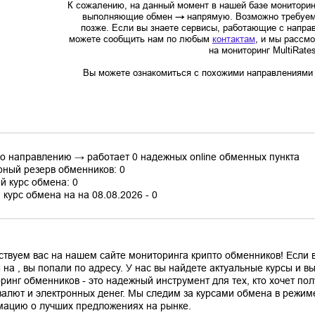
К сожалению, на данный момент в нашей базе мониторин
выполняющие обмен
→
напрямую. Возможно требуем
позже. Если вы знаете сервисы, работающие с напр
можете сообщить нам по любым
контактам
, и мы рассм
на мониторинг MultiRate
Вы можете ознакомиться с похожими направлениями в
по направлению → работает 0 надежных online обменных пункта
ный резерв обменников: 0
й курс обмена: 0
курс обмена на на 08.08.2026 - 0
ствуем вас на нашем сайте мониторинга крипто обменников! Если
 на , вы попали по адресу. У нас вы найдете актуальные курсы и 
ринг обменников - это надежный инструмент для тех, кто хочет по
валют и электронных денег. Мы следим за курсами обмена в режим
ацию о лучших предложениях на рынке.