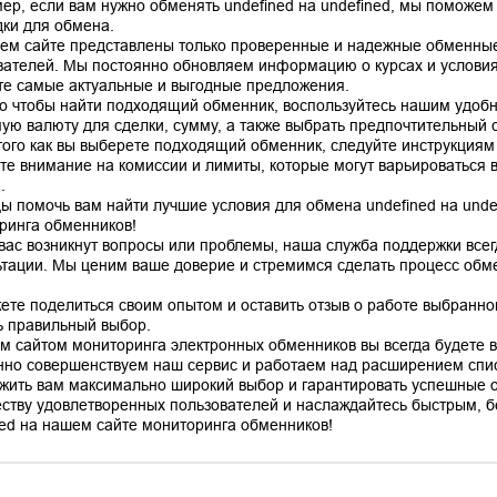
ер, если вам нужно обменять undefined на undefined, мы поможем
ки для обмена.
ем сайте представлены только проверенные и надежные обменные
вателей. Мы постоянно обновляем информацию о курсах и условиях
те самые актуальные и выгодные предложения.
го чтобы найти подходящий обменник, воспользуйтесь нашим удоб
ую валюту для сделки, сумму, а также выбрать предпочтительный сп
того как вы выберете подходящий обменник, следуйте инструкциям
те внимание на комиссии и лимиты, которые могут варьироваться в
.
ы помочь вам найти лучшие условия для обмена undefined на unde
ринга обменников!
 вас возникнут вопросы или проблемы, наша служба поддержки все
ьтации. Мы ценим ваше доверие и стремимся сделать процесс об
ете поделиться своим опытом и оставить отзыв о работе выбранно
ь правильный выбор.
м сайтом мониторинга электронных обменников вы всегда будете в 
нно совершенствуем наш сервис и работаем над расширением спис
жить вам максимально широкий выбор и гарантировать успешные 
ству удовлетворенных пользователей и наслаждайтесь быстрым, б