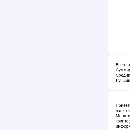
Всего 
Суммар
Средни
Лучший 
Привет
валюты
Монито
крипто
информ