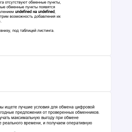
га отсутствуют обменные пункты,
ые обменные пункты появятся
авлением
undefined на undefined
,
отрим возможность добавления их
s.
низу, под таблицей листинга.
 вы ищете лучшие условия для обмена цифровой
выгодные предложения от проверенных обменников.
лучать максимальную выгоду при обмене
е реального времени, и получаем оперативную