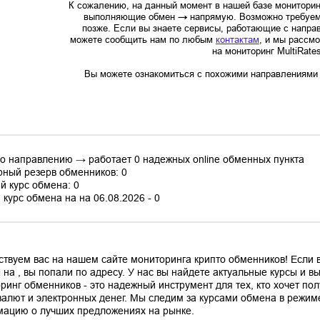
К сожалению, на данный момент в нашей базе мониторин
выполняющие обмен
→
напрямую. Возможно требуем
позже. Если вы знаете сервисы, работающие с напр
можете сообщить нам по любым
контактам
, и мы рассм
на мониторинг MultiRate
Вы можете ознакомиться с похожими направлениями в
по направлению → работает 0 надежных online обменных пункта
ный резерв обменников: 0
й курс обмена: 0
курс обмена на на 06.08.2026 - 0
ствуем вас на нашем сайте мониторинга крипто обменников! Если
 на , вы попали по адресу. У нас вы найдете актуальные курсы и 
ринг обменников - это надежный инструмент для тех, кто хочет по
валют и электронных денег. Мы следим за курсами обмена в режим
ацию о лучших предложениях на рынке.