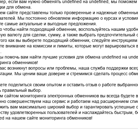
ер, если вам нужно обменять undefined на undefined, мы поможем
ки для обмена.
ем сайте представлены только проверенные и надежные обменные
вателей. Мы постоянно обновляем информацию о курсах и условиях
те самые актуальные и выгодные предложения.
го чтобы найти подходящий обменник, воспользуйтесь нашим удоб
ую валюту для сделки, сумму, а также выбрать предпочтительный сп
того как вы выберете подходящий обменник, следуйте инструкциям
те внимание на комиссии и лимиты, которые могут варьироваться в
.
ы помочь вам найти лучшие условия для обмена undefined на unde
ринга обменников!
 вас возникнут вопросы или проблемы, наша служба поддержки все
ьтации. Мы ценим ваше доверие и стремимся сделать процесс об
ете поделиться своим опытом и оставить отзыв о работе выбранно
ь правильный выбор.
м сайтом мониторинга электронных обменников вы всегда будете в 
нно совершенствуем наш сервис и работаем над расширением спис
жить вам максимально широкий выбор и гарантировать успешные 
ству удовлетворенных пользователей и наслаждайтесь быстрым, б