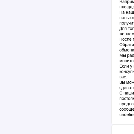
Наприм
площад
На наш
пользо
получи
Для то
желаем
После 
Обрати
обмена
Мы рад
монито
Если у
консул
вас.
Вы мож
сделат
С наши
постоя
предло
сообще