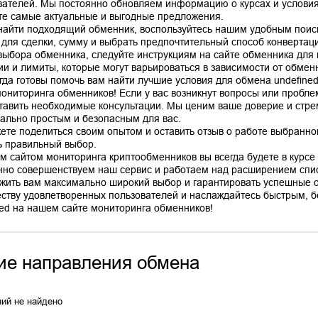
вателей. Мы постоянно обновляем информацию о курсах и условиях
те самые актуальные и выгодные предложения.
найти подходящий обменник, воспользуйтесь нашим удобным поис
 для сделки, сумму и выбрать предпочтительный способ конвертац
выбора обменника, следуйте инструкциям на сайте обменника для
ии и лимиты, которые могут варьироваться в зависимости от обмен
гда готовы помочь вам найти лучшие условия для обмена undefine
мониторинга обменников! Если у вас возникнут вопросы или пробле
тавить необходимые консультации. Мы ценим ваше доверие и стр
ально простым и безопасным для вас.
ете поделиться своим опытом и оставить отзыв о работе выбранно
ь правильный выбор.
м сайтом мониторинга криптообменников вы всегда будете в курсе 
нно совершенствуем наш сервис и работаем над расширением спис
жить вам максимально широкий выбор и гарантировать успешные 
ству удовлетворенных пользователей и наслаждайтесь быстрым, б
ие направления обмена
ий не найдено