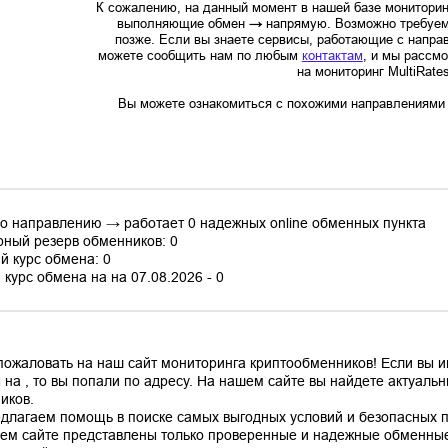
К сожалению, на данный момент в нашей базе мониторин
выполняющие обмен
→
напрямую. Возможно требуем
позже. Если вы знаете сервисы, работающие с напр
можете сообщить нам по любым
контактам
, и мы рассм
на мониторинг MultiRate
Вы можете ознакомиться с похожими направлениями в
по направлению → работает 0 надежных online обменных пункта
ный резерв обменников: 0
й курс обмена: 0
курс обмена на на 07.08.2026 - 0
пожаловать на наш сайт мониторинга криптообменников! Если вы 
 на , то вы попали по адресу. На нашем сайте вы найдете актуал
иков.
длагаем помощь в поиске самых выгодных условий и безопасных пл
ем сайте представлены только проверенные и надежные обменные