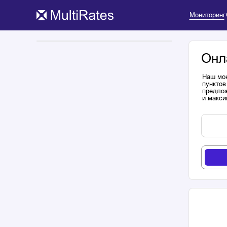
Мониторинг
Онл
Наш мон
пунктов
предлож
и макси