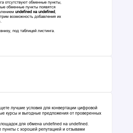
га отсутствуют обменные пункты,
ые обменные пункты появятся
авлением
undefined на undefined
,
отрим возможность добавления их
s.
низу, под таблицей листинга.
ищете лучшие условия для конвертации цифровой
ьные курсы и выгодные предложения от проверенных
ощадок для обмена undefined на undefined.
 пункты с хорошей репутацией и отзывами