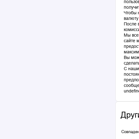
пользо
получи
Чтобы 
валюту
После 
комисс
Мы все
сайте 
предос
максим
Вы мож
сделат
С наши
постоя
предло
сообще
Друг
Совпаден