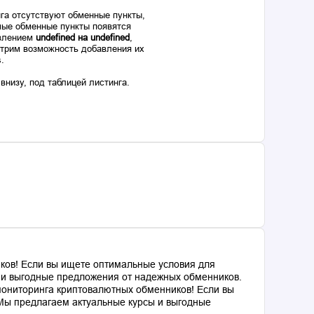
га отсутствуют обменные пункты,
ые обменные пункты появятся
авлением
undefined на undefined
,
отрим возможность добавления их
s.
низу, под таблицей листинга.
ков! Если вы ищете оптимальные условия для
ы и выгодные предложения от надежных обменников.
мониторинга криптовалютных обменников! Если вы
 Мы предлагаем актуальные курсы и выгодные