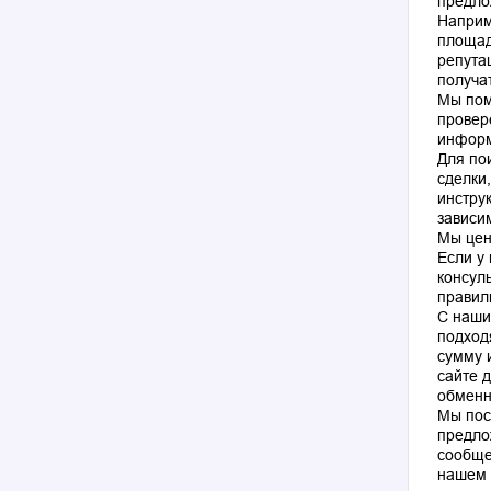
предло
Наприм
площад
репута
получа
Мы пом
провер
информ
Для по
сделки
инстру
зависи
Мы цен
Если у
консул
правил
С наши
подход
сумму 
сайте 
обменн
Мы пос
предло
сообще