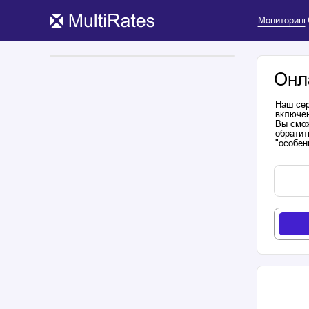
Мониторинг
Онл
Наш сер
включен
Вы смож
обратит
"особен