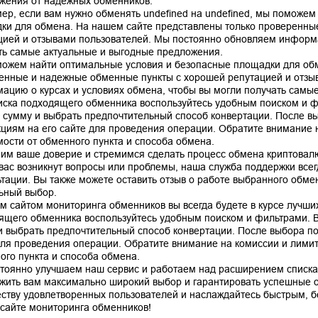
жения от надежных обменников.
ер, если вам нужно обменять undefined на undefined, мы поможем
ки для обмена. На нашем сайте представлены только проверенны
цией и отзывами пользователей. Мы постоянно обновляем информа
ть самые актуальные и выгодные предложения.
ожем найти оптимальные условия и безопасные площадки для обм
енные и надежные обменные пункты с хорошей репутацией и отзы
ацию о курсах и условиях обмена, чтобы вы могли получать самы
иска подходящего обменника воспользуйтесь удобным поиском и ф
, сумму и выбрать предпочтительный способ конвертации. После в
кциям на его сайте для проведения операции. Обратите внимание н
мости от обменного пункта и способа обмена.
им ваше доверие и стремимся сделать процесс обмена криптовал
 вас возникнут вопросы или проблемы, наша служба поддержки все
ьтации. Вы также можете оставить отзыв о работе выбранного обме
ьный выбор.
м сайтом мониторинга обменников вы всегда будете в курсе лучших
ящего обменника воспользуйтесь удобным поиском и фильтрами. В
и выбрать предпочтительный способ конвертации. После выбора по
для проведения операции. Обратите внимание на комиссии и лимиты
ого пункта и способа обмена.
тоянно улучшаем наш сервис и работаем над расширением списка
жить вам максимально широкий выбор и гарантировать успешные 
ству удовлетворенных пользователей и наслаждайтесь быстрым, 