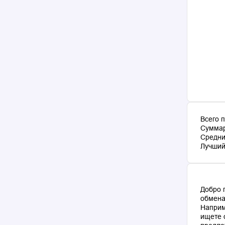
Всего 
Суммар
Средни
Лучший 
Добро 
обмена
Наприм
ищете 