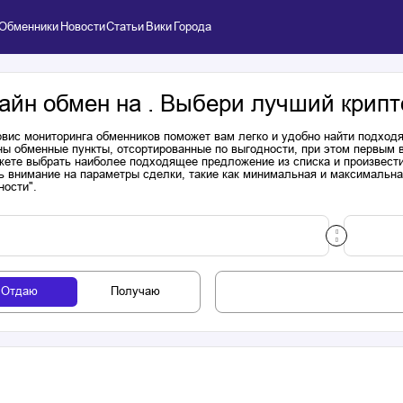
Обменники
Новости
Статьи
Вики
Города
айн обмен на . Выбери лучший крипт
вис мониторинга обменников поможет вам легко и удобно найти подходя
ы обменные пункты, отсортированные по выгодности, при этом первым 
ете выбрать наиболее подходящее предложение из списка и произвести к
ь внимание на параметры сделки, такие как минимальная и максимальна
ности".
Отдаю
Получаю