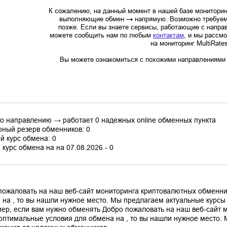
К сожалению, на данный момент в нашей базе мониторин
выполняющие обмен
→
напрямую. Возможно требуем
позже. Если вы знаете сервисы, работающие с напр
можете сообщить нам по любым
контактам
, и мы рассм
на мониторинг MultiRate
Вы можете ознакомиться с похожими направлениями в
по направлению → работает 0 надежных online обменных пункта
ный резерв обменников: 0
й курс обмена: 0
курс обмена на на 07.08.2026 - 0
пожаловать на наш веб-сайт мониторинга криптовалютных обменни
 на , то вы нашли нужное место. Мы предлагаем актуальные курс
ер, если вам нужно обменять Добро пожаловать на наш веб-сайт 
оптимальные условия для обмена на , то вы нашли нужное место.