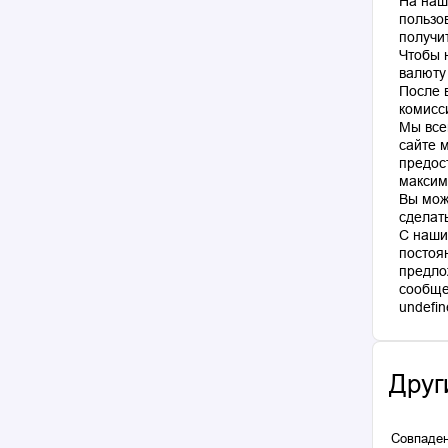
На наш
пользо
получи
Чтобы 
валюту
После 
комисс
Мы все
сайте 
предос
максим
Вы мож
сделат
С наши
постоя
предло
сообще
Друг
Совпаден