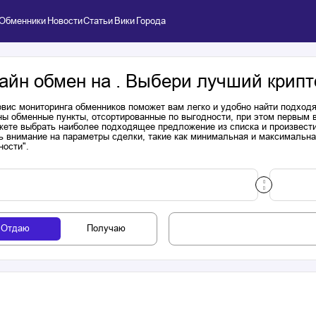
Обменники
Новости
Статьи
Вики
Города
айн обмен на . Выбери лучший крипт
вис мониторинга обменников поможет вам легко и удобно найти подходя
ы обменные пункты, отсортированные по выгодности, при этом первым 
ете выбрать наиболее подходящее предложение из списка и произвести к
ь внимание на параметры сделки, такие как минимальная и максимальна
ности".
Отдаю
Получаю