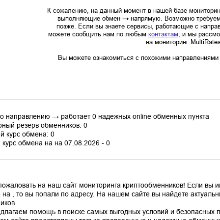
К сожалению, на данный момент в нашей базе мониторин
выполняющие обмен
→
напрямую. Возможно требуем
позже. Если вы знаете сервисы, работающие с напр
можете сообщить нам по любым
контактам
, и мы рассм
на мониторинг MultiRate
Вы можете ознакомиться с похожими направлениями в
по направлению → работает 0 надежных online обменных пункта
ный резерв обменников: 0
й курс обмена: 0
курс обмена на на 07.08.2026 - 0
пожаловать на наш сайт мониторинга криптообменников! Если вы 
 на , то вы попали по адресу. На нашем сайте вы найдете актуал
иков.
длагаем помощь в поиске самых выгодных условий и безопасных пл