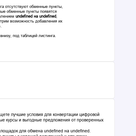
га отсутствуют обменные пункты,
ые обменные пункты появятся
авлением
undefined на undefined
,
отрим возможность добавления их
s.
низу, под таблицей листинга.
ищете лучшие условия для конвертации цифровой
ьные курсы и выгодные предложения от проверенных
ощадок для обмена undefined на undefined.