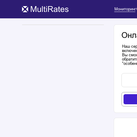
Мониторинг
Онл
Наш сер
включен
Вы смож
обратит
"особен