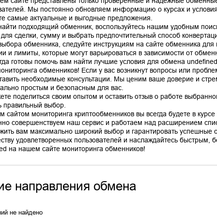
ем сайте представлены только проверенные и надежные обменные
вателей. Мы постоянно обновляем информацию о курсах и условиях
те самые актуальные и выгодные предложения.
найти подходящий обменник, воспользуйтесь нашим удобным поис
 для сделки, сумму и выбрать предпочтительный способ конвертац
выбора обменника, следуйте инструкциям на сайте обменника для
ии и лимиты, которые могут варьироваться в зависимости от обмен
гда готовы помочь вам найти лучшие условия для обмена undefine
мониторинга обменников! Если у вас возникнут вопросы или пробле
тавить необходимые консультации. Мы ценим ваше доверие и стр
ально простым и безопасным для вас.
ете поделиться своим опытом и оставить отзыв о работе выбранно
ь правильный выбор.
м сайтом мониторинга криптообменников вы всегда будете в курсе 
нно совершенствуем наш сервис и работаем над расширением спис
жить вам максимально широкий выбор и гарантировать успешные 
ству удовлетворенных пользователей и наслаждайтесь быстрым, б
ие направления обмена
ий не найдено