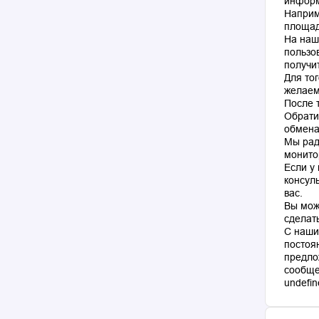
информ
Наприм
площад
На наш
пользо
получи
Для то
желаем
После 
Обрати
обмена
Мы рад
монито
Если у
консул
вас.
Вы мож
сделат
С наши
постоя
предло
сообще