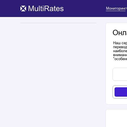
Мониторинг
Онл
Наш сер
перевод
наиболе
внимани
"особен