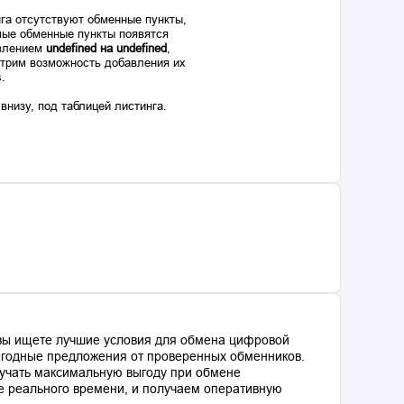
га отсутствуют обменные пункты,
ые обменные пункты появятся
авлением
undefined на undefined
,
отрим возможность добавления их
s.
низу, под таблицей листинга.
 вы ищете лучшие условия для обмена цифровой
выгодные предложения от проверенных обменников.
лучать максимальную выгоду при обмене
е реального времени, и получаем оперативную