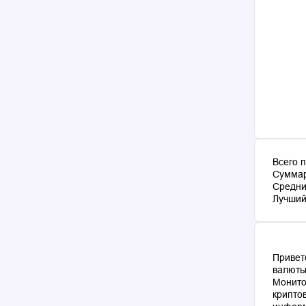
Всего 
Суммар
Средни
Лучший 
Привет
валюты
Монито
крипто