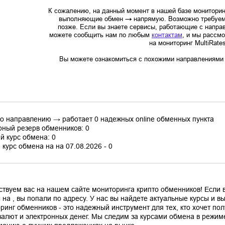
К сожалению, на данный момент в нашей базе мониторин
выполняющие обмен
→
напрямую. Возможно требуем
позже. Если вы знаете сервисы, работающие с напр
можете сообщить нам по любым
контактам
, и мы рассм
на мониторинг MultiRate
Вы можете ознакомиться с похожими направлениями в
по направлению → работает 0 надежных online обменных пункта
ный резерв обменников: 0
й курс обмена: 0
курс обмена на на 07.08.2026 - 0
ствуем вас на нашем сайте мониторинга крипто обменников! Если
 на , вы попали по адресу. У нас вы найдете актуальные курсы и 
ринг обменников - это надежный инструмент для тех, кто хочет по
валют и электронных денег. Мы следим за курсами обмена в режим