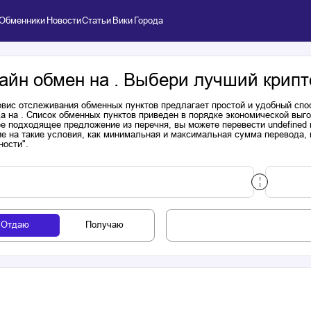
Обменники
Новости
Статьи
Вики
Города
айн обмен на . Выбери лучший крипт
вис отслеживания обменных пунктов предлагает простой и удобный спо
а на . Список обменных пунктов приведен в порядке экономической выг
е подходящее предложение из перечня, вы можете перевести undefined 
е на такие условия, как минимальная и максимальная сумма перевода, н
ности".
Отдаю
Получаю