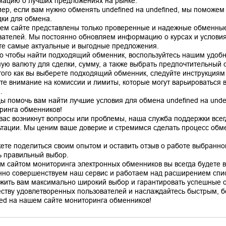
ацию о лучших предложениях на рынке.
ер, если вам нужно обменять undefined на undefined, мы поможем
ки для обмена.
ем сайте представлены только проверенные и надежные обменные
вателей. Мы постоянно обновляем информацию о курсах и условиях
те самые актуальные и выгодные предложения.
го чтобы найти подходящий обменник, воспользуйтесь нашим удоб
ую валюту для сделки, сумму, а также выбрать предпочтительный сп
того как вы выберете подходящий обменник, следуйте инструкциям
те внимание на комиссии и лимиты, которые могут варьироваться в
.
ы помочь вам найти лучшие условия для обмена undefined на unde
ринга обменников!
 вас возникнут вопросы или проблемы, наша служба поддержки все
ьтации. Мы ценим ваше доверие и стремимся сделать процесс об
ете поделиться своим опытом и оставить отзыв о работе выбранно
ь правильный выбор.
м сайтом мониторинга электронных обменников вы всегда будете в 
нно совершенствуем наш сервис и работаем над расширением спис
жить вам максимально широкий выбор и гарантировать успешные 
ству удовлетворенных пользователей и наслаждайтесь быстрым, б