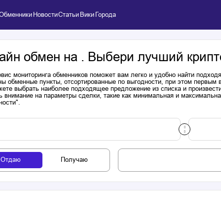
Обменники
Новости
Статьи
Вики
Города
айн обмен на . Выбери лучший крипт
вис мониторинга обменников поможет вам легко и удобно найти подходя
ы обменные пункты, отсортированные по выгодности, при этом первым 
ете выбрать наиболее подходящее предложение из списка и произвести к
ь внимание на параметры сделки, такие как минимальная и максимальна
ности".
Отдаю
Получаю