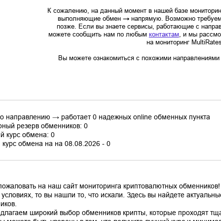
К сожалению, на данный момент в нашей базе мониторин
выполняющие обмен
→
напрямую. Возможно требуем
позже. Если вы знаете сервисы, работающие с напр
можете сообщить нам по любым
контактам
, и мы рассм
на мониторинг MultiRate
Вы можете ознакомиться с похожими направлениями в
по направлению → работает 0 надежных online обменных пункта
ный резерв обменников: 0
й курс обмена: 0
курс обмена на на 08.08.2026 - 0
пожаловать на наш сайт мониторинга криптовалютных обменников!
 условиях, то вы нашли то, что искали. Здесь вы найдете актуаль
иков.
длагаем широкий выбор обменников крипты, которые проходят тщ