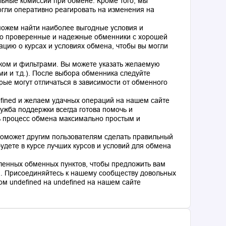
льные комиссии при обмене. Кроме того, мы
гли оперативно реагировать на изменения на
оможем найти наиболее выгодные условия и
о проверенные и надежные обменники с хорошей
цию о курсах и условиях обмена, чтобы вы могли
ком и фильтрами. Вы можете указать желаемую
и и т.д.). После выбора обменника следуйте
рые могут отличаться в зависимости от обменного
fined и желаем удачных операций на нашем сайте
ужба поддержки всегда готова помочь и
ь процесс обмена максимально простым и
поможет другим пользователям сделать правильный
дете в курсе лучших курсов и условий для обмена
ленных обменных пунктов, чтобы предложить вам
. Присоединяйтесь к нашему сообществу довольных
м undefined на undefined на нашем сайте