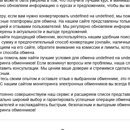
вы можете быть уверены в том, что получите лучший курс и минима
нно обновляем информацию о курсах и предложениях, чтобы вы мо
еру, если вам нужно конвертировать undefined на undefined, мы п
сные платформы для обмена. На нашем сайте представлены тольк
цией и отзывами пользователей. Мы регулярно обновляем информа
верены в актуальности и выгоде предложений.
найти подходящий обменник, воспользуйтесь нашим удобным поис
, сумму и предпочтительный способ конвертации (онлайн, наличным
кциям на его сайте, обратите внимание на комиссии и лимиты, кото
 и способа обмена.
ы помочь вам найти лучшие условия для обмена undefined на unde
ринга обменников! Если возникнут вопросы или проблемы, наша сл
тавить консультации. Мы ценим ваше доверие и стремимся сделат
сным.
тесь своим опытом и оставьте отзыв о выбранном обменнике, это 
 С нашим сайтом мониторинга электронных обменников вы всегда бу
тоянно совершенствуем наш сервис и расширяем список представ
ально широкий выбор и гарантировать успешные операции обмена
вателей и наслаждайтесь быстрым, безопасным и выгодным обмено