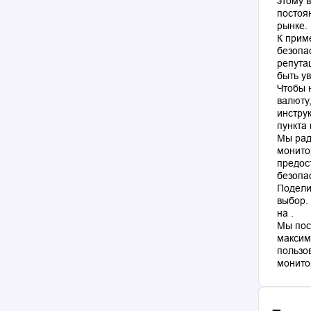
этому 
постоя
рынке.
К прим
безопа
репута
быть у
Чтобы 
валюту
инстру
пункта
Мы рад
монито
предос
безопа
Подели
выбор.
на .
Мы пос
максим
пользо