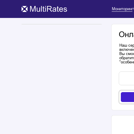
Мониторинг
Онл
Наш сер
включен
Вы смож
обратит
"особен