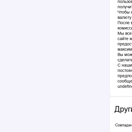
пользо
получи
Чтобы 
валюту
После 
комисс
Мы все
сайте 
предос
максим
Вы мож
сделат
С наши
постоя
предло
сообще
Друг
Совпаден