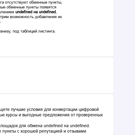
га отсутствуют обменные пункты,
ые обменные пункты появятся
авлением
undefined на undefined
,
отрим возможность добавления их
s.
низу, под таблицей листинга.
ищете лучшие условия для конвертации цифровой
ьные курсы и выгодные предложения от проверенных
ощадок для обмена undefined на undefined.
 пункты с хорошей репутацией и отзывами