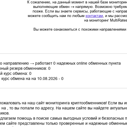
К сожалению, на данный момент в нашей базе мониторин
выполняющие обмен
→
напрямую. Возможно требуем
позже. Если вы знаете сервисы, работающие с напр
можете сообщить нам по любым
контактам
, и мы рассм
на мониторинг MultiRate
Вы можете ознакомиться с похожими направлениями в
по направлению → работает 0 надежных online обменных пункта
ный резерв обменников: 0
й курс обмена: 0
курс обмена на на 10.08.2026 - 0
пожаловать на наш сайт мониторинга криптообменников! Если вы 
 на , то вы попали по адресу. На нашем сайте вы найдете актуал
иков.
длагаем помощь в поиске самых выгодных условий и безопасных пл
ем сайте представлены только проверенные и надежные обменные