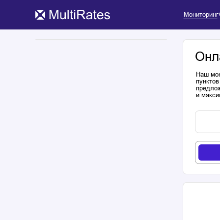
Мониторинг
Онл
Наш мон
пунктов
предлож
и макси