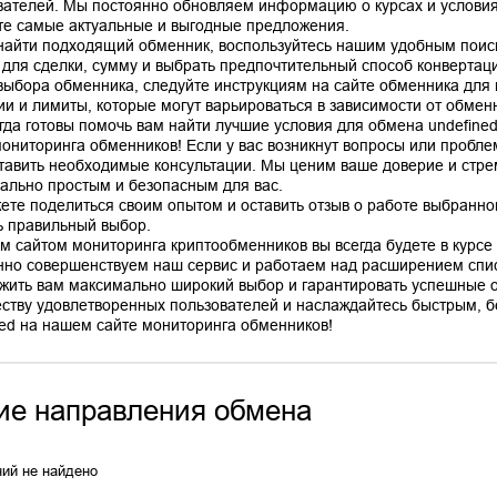
вателей. Мы постоянно обновляем информацию о курсах и условиях
те самые актуальные и выгодные предложения.
найти подходящий обменник, воспользуйтесь нашим удобным поис
 для сделки, сумму и выбрать предпочтительный способ конвертац
выбора обменника, следуйте инструкциям на сайте обменника для
ии и лимиты, которые могут варьироваться в зависимости от обмен
гда готовы помочь вам найти лучшие условия для обмена undefine
мониторинга обменников! Если у вас возникнут вопросы или пробле
тавить необходимые консультации. Мы ценим ваше доверие и стр
ально простым и безопасным для вас.
ете поделиться своим опытом и оставить отзыв о работе выбранно
ь правильный выбор.
м сайтом мониторинга криптообменников вы всегда будете в курсе 
нно совершенствуем наш сервис и работаем над расширением спис
жить вам максимально широкий выбор и гарантировать успешные 
ству удовлетворенных пользователей и наслаждайтесь быстрым, б
ие направления обмена
ий не найдено