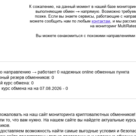
К сожалению, на данный момент в нашей базе мониторин
выполняющие обмен
→
напрямую. Возможно требуем
позже. Если вы знаете сервисы, работающие с напр
можете сообщить нам по любым
контактам
, и мы рассм
на мониторинг MultiRate
Вы можете ознакомиться с похожими направлениями в
по направлению → работает 0 надежных online обменных пункта
ный резерв обменников: 0
й курс обмена: 0
курс обмена на на 07.08.2026 - 0
пожаловать на наш сайт мониторинга криптовалютных обменников! 
ли то, что вам нужно. На нашем сайте вы найдете актуальные кур
иков.
доставляем возможность найти самые выгодные условия и безопас