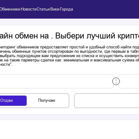
Обменники
Новости
Статьи
Вики
Города
айн обмен на . Выбери лучший крипт
иторинг обменников предоставляет простой и удобный способ найти п
речень обменных пунктов отсортирован по выгодности, где первым в таб
выбрать подходящее вам предложение из списка и осуществить конверта
е на такие парметры сделки как: минимальная и максимальная сумма об
ности".
Отдаю
Получаю