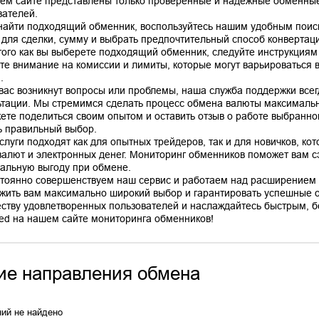
ем сайте представлены только проверенные и надежные обменные
вателей.
найти подходящий обменник, воспользуйтесь нашим удобным поис
 для сделки, сумму и выбрать предпочтительный способ конвертац
того как вы выберете подходящий обменник, следуйте инструкциям
те внимание на комиссии и лимиты, которые могут варьироваться в
.
 вас возникнут вопросы или проблемы, наша служба поддержки все
ьтации. Мы стремимся сделать процесс обмена валюты максимальн
ете поделиться своим опытом и оставить отзыв о работе выбранно
ь правильный выбор.
слуги подходят как для опытных трейдеров, так и для новичков, ко
валют и электронных денег. Мониторинг обменников поможет вам сэ
альную выгоду при обмене.
тоянно совершенствуем наш сервис и работаем над расширением 
жить вам максимально широкий выбор и гарантировать успешные 
ству удовлетворенных пользователей и наслаждайтесь быстрым, б
ие направления обмена
ий не найдено