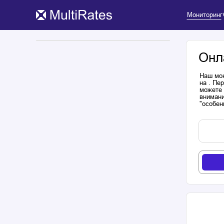
Мониторинг
Онл
Наш мон
на . Пе
можете 
внимани
"особен