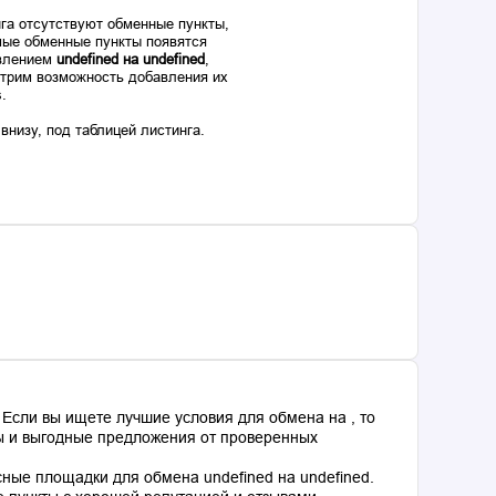
га отсутствуют обменные пункты,
ые обменные пункты появятся
авлением
undefined на undefined
,
отрим возможность добавления их
s.
низу, под таблицей листинга.
Если вы ищете лучшие условия для обмена на , то
сы и выгодные предложения от проверенных
ные площадки для обмена undefined на undefined.