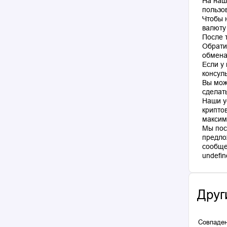
На наш
пользо
Чтобы 
валюту
После 
Обрати
обмена
Если у
консул
Вы мож
сделат
Наши у
крипто
максим
Мы пос
предло
сообще
Друг
Совпаден