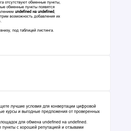
га отсутствуют обменные пункты,
ые обменные пункты появятся
авлением
undefined на undefined
,
отрим возможность добавления их
s.
низу, под таблицей листинга.
ищете лучшие условия для конвертации цифровой
ьные курсы и выгодные предложения от проверенных
ощадок для обмена undefined на undefined.
 пункты с хорошей репутацией и отзывами