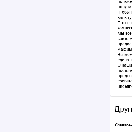
пользо
получи
Чтобы 
валюту
После 
комисс
Мы все
сайте 
предос
максим
Вы мож
сделат
С наши
постоя
предло
сообще
Друг
Совпаден