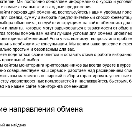
вателей. Мы постоянно обновляем информацию о курсах и условиях
те самые актуальные и выгодные предложения.
найти подходящий обменник, воспользуйтесь нашим удобным поис
 для сделки, сумму и выбрать предпочтительный способ конвертац
выбора обменника, следуйте инструкциям на сайте обменника для
ии и лимиты, которые могут варьироваться в зависимости от обмен
гда готовы помочь вам найти лучшие условия для обмена undefine
мониторинга обменников! Если у вас возникнут вопросы или пробле
тавить необходимые консультации. Мы ценим ваше доверие и стр
ально простым и безопасным для вас.
ете поделиться своим опытом и оставить отзыв о работе выбранно
ь правильный выбор.
м сайтом мониторинга криптообменников вы всегда будете в курсе 
нно совершенствуем наш сервис и работаем над расширением спис
жить вам максимально широкий выбор и гарантировать успешные 
ству удовлетворенных пользователей и наслаждайтесь быстрым, б
ие направления обмена
ий не найдено