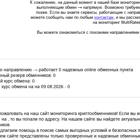
К сожалению, на данный момент в нашей базе мониторин
выполняющие обмен
→
напрямую. Возможно требуем
позже. Если вы знаете сервисы, работающие с напр
можете сообщить нам по любым
контактам
, и мы рассм
на мониторинг MultiRate
Вы можете ознакомиться с похожими направлениями в
по направлению → работает 0 надежных online обменных пункта
ный резерв обменников: 0
й курс обмена: 0
курс обмена на на 09.08.2026 - 0
пожаловать на наш сайт мониторинга криптообменников! Если вы 
 на , то вы попали по адресу. На нашем сайте вы найдете актуал
иков.
длагаем помощь в поиске самых выгодных условий и безопасных пл
ем сайте представлены только проверенные и надежные обменные