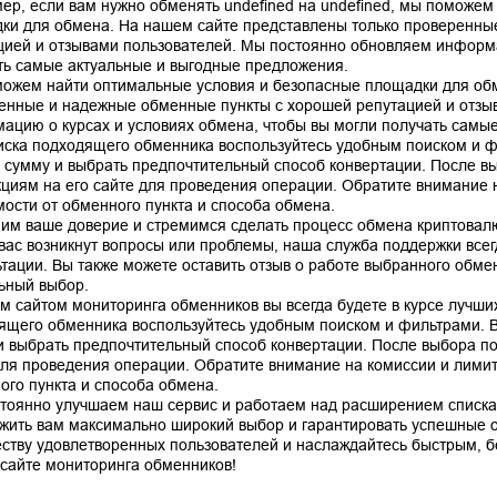
ер, если вам нужно обменять undefined на undefined, мы поможем
ки для обмена. На нашем сайте представлены только проверенны
цией и отзывами пользователей. Мы постоянно обновляем информа
ть самые актуальные и выгодные предложения.
ожем найти оптимальные условия и безопасные площадки для обм
енные и надежные обменные пункты с хорошей репутацией и отзы
ацию о курсах и условиях обмена, чтобы вы могли получать самы
иска подходящего обменника воспользуйтесь удобным поиском и ф
, сумму и выбрать предпочтительный способ конвертации. После в
кциям на его сайте для проведения операции. Обратите внимание н
мости от обменного пункта и способа обмена.
им ваше доверие и стремимся сделать процесс обмена криптовал
 вас возникнут вопросы или проблемы, наша служба поддержки все
ьтации. Вы также можете оставить отзыв о работе выбранного обме
ьный выбор.
м сайтом мониторинга обменников вы всегда будете в курсе лучших
ящего обменника воспользуйтесь удобным поиском и фильтрами. В
и выбрать предпочтительный способ конвертации. После выбора по
для проведения операции. Обратите внимание на комиссии и лимиты
ого пункта и способа обмена.
тоянно улучшаем наш сервис и работаем над расширением списка
жить вам максимально широкий выбор и гарантировать успешные 
ству удовлетворенных пользователей и наслаждайтесь быстрым, 