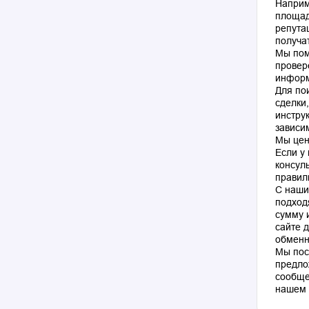
Наприм
площад
репута
получа
Мы пом
провер
информ
Для по
сделки
инстру
зависи
Мы цен
Если у
консул
правил
С наши
подход
сумму 
сайте 
обменн
Мы пос
предло
сообще