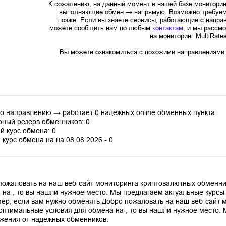
К сожалению, на данный момент в нашей базе мониторин
выполняющие обмен
→
напрямую. Возможно требуем
позже. Если вы знаете сервисы, работающие с напр
можете сообщить нам по любым
контактам
, и мы рассм
на мониторинг MultiRate
Вы можете ознакомиться с похожими направлениями в
по направлению → работает 0 надежных online обменных пункта
ный резерв обменников: 0
й курс обмена: 0
курс обмена на на 08.08.2026 - 0
пожаловать на наш веб-сайт мониторинга криптовалютных обменни
 на , то вы нашли нужное место. Мы предлагаем актуальные курс
ер, если вам нужно обменять Добро пожаловать на наш веб-сайт 
оптимальные условия для обмена на , то вы нашли нужное место.
жения от надежных обменников.