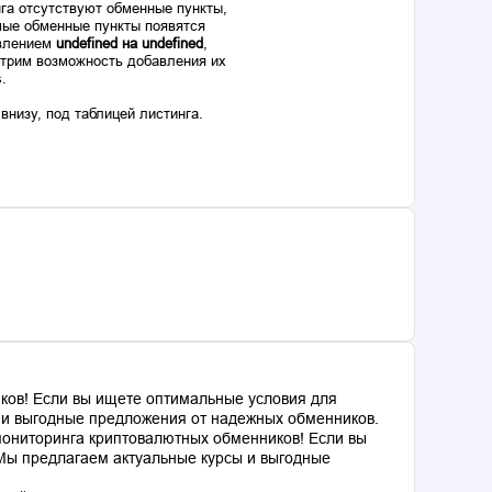
га отсутствуют обменные пункты,
ые обменные пункты появятся
авлением
undefined на undefined
,
отрим возможность добавления их
s.
низу, под таблицей листинга.
ков! Если вы ищете оптимальные условия для
ы и выгодные предложения от надежных обменников.
мониторинга криптовалютных обменников! Если вы
 Мы предлагаем актуальные курсы и выгодные