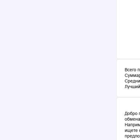
Всего 
Суммар
Средни
Лучший 
Добро 
обмена
Наприм
ищете 
предло