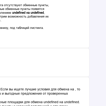
га отсутствуют обменные пункты,
ые обменные пункты появятся
авлением
undefined на undefined
,
отрим возможность добавления их
s.
низу, под таблицей листинга.
Если вы ищете лучшие условия для обмена на , то
сы и выгодные предложения от проверенных
ные площадки для обмена undefined на undefined.