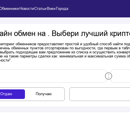
Обменники
Новости
Статьи
Вики
Города
айн обмен на . Выбери лучший крипт
иторинг обменников предоставляет простой и удобный способ найти п
речень обменных пунктов отсортирован по выгодности, где первым в таб
выбрать подходящее вам предложение из списка и осуществить конверта
е на такие парметры сделки как: минимальная и максимальная сумма об
ности".
Отдаю
Получаю