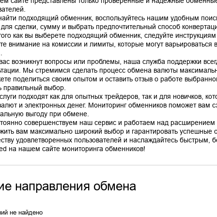
ем сайте представлены только проверенные и надежные обменные
вателей.
найти подходящий обменник, воспользуйтесь нашим удобным поис
 для сделки, сумму и выбрать предпочтительный способ конвертац
того как вы выберете подходящий обменник, следуйте инструкциям
те внимание на комиссии и лимиты, которые могут варьироваться в
.
 вас возникнут вопросы или проблемы, наша служба поддержки все
ьтации. Мы стремимся сделать процесс обмена валюты максимальн
ете поделиться своим опытом и оставить отзыв о работе выбранно
ь правильный выбор.
слуги подходят как для опытных трейдеров, так и для новичков, ко
валют и электронных денег. Мониторинг обменников поможет вам сэ
альную выгоду при обмене.
тоянно совершенствуем наш сервис и работаем над расширением 
жить вам максимально широкий выбор и гарантировать успешные 
ству удовлетворенных пользователей и наслаждайтесь быстрым, б
ие направления обмена
ий не найдено