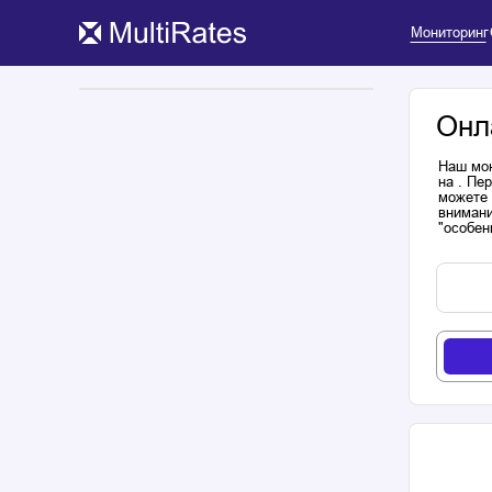
Мониторинг
Онл
Наш мон
на . Пе
можете 
внимани
"особен