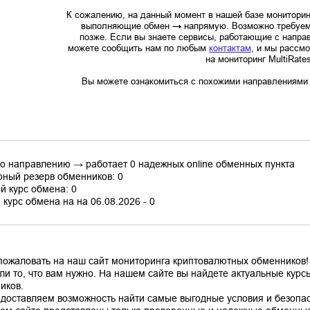
К сожалению, на данный момент в нашей базе мониторин
выполняющие обмен
→
напрямую. Возможно требуем
позже. Если вы знаете сервисы, работающие с напр
можете сообщить нам по любым
контактам
, и мы рассм
на мониторинг MultiRate
Вы можете ознакомиться с похожими направлениями в
по направлению → работает 0 надежных online обменных пункта
ный резерв обменников: 0
й курс обмена: 0
курс обмена на на 06.08.2026 - 0
пожаловать на наш сайт мониторинга криптовалютных обменников! 
ли то, что вам нужно. На нашем сайте вы найдете актуальные кур
иков.
доставляем возможность найти самые выгодные условия и безопас