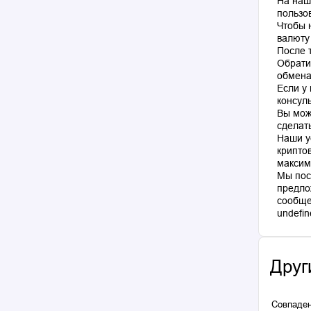
На наш
пользо
Чтобы 
валюту
После 
Обрати
обмена
Если у
консул
Вы мож
сделат
Наши у
крипто
максим
Мы пос
предло
сообще
Друг
Совпаден