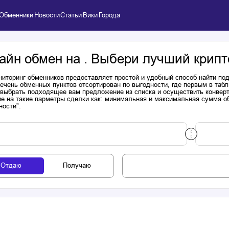
Обменники
Новости
Статьи
Вики
Города
айн обмен на . Выбери лучший крипт
иторинг обменников предоставляет простой и удобный способ найти п
речень обменных пунктов отсортирован по выгодности, где первым в таб
выбрать подходящее вам предложение из списка и осуществить конверта
е на такие парметры сделки как: минимальная и максимальная сумма об
ности".
Отдаю
Получаю