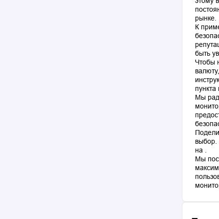
этому 
постоя
рынке.
К прим
безопа
репута
быть у
Чтобы 
валюту
инстру
пункта
Мы рад
монито
предос
безопа
Подели
выбор.
на .
Мы пос
максим
пользо