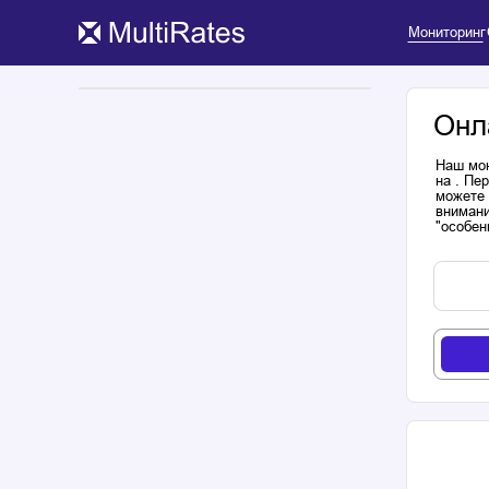
Мониторинг
Онл
Наш мон
на . Пе
можете 
внимани
"особен