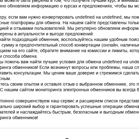
вы можете быть уверены в том, что получите лучший курс и минима
нно обновляем информацию о курсах и предложениях, чтобы вы мо
еру, если вам нужно конвертировать undefined на undefined, мы п
сные платформы для обмена. На нашем сайте представлены тольк
цией и отзывами пользователей. Мы регулярно обновляем информа
верены в актуальности и выгоде предложений.
найти подходящий обменник, воспользуйтесь нашим удобным поис
, сумму и предпочтительный способ конвертации (онлайн, наличным
кциям на его сайте, обратите внимание на комиссии и лимиты, кото
 и способа обмена.
ы помочь вам найти лучшие условия для обмена undefined на unde
ринга обменников! Если возникнут вопросы или проблемы, наша сл
тавить консультации. Мы ценим ваше доверие и стремимся сделат
сным.
тесь своим опытом и оставьте отзыв о выбранном обменнике, это 
 С нашим сайтом мониторинга электронных обменников вы всегда бу
тоянно совершенствуем наш сервис и расширяем список представ
ально широкий выбор и гарантировать успешные операции обмена
вателей и наслаждайтесь быстрым, безопасным и выгодным обмено