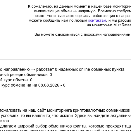
К сожалению, на данный момент в нашей базе мониторин
выполняющие обмен
→
напрямую. Возможно требуем
позже. Если вы знаете сервисы, работающие с напр
можете сообщить нам по любым
контактам
, и мы рассм
на мониторинг MultiRate
Вы можете ознакомиться с похожими направлениями в
по направлению → работает 0 надежных online обменных пункта
ный резерв обменников: 0
й курс обмена: 0
курс обмена на на 08.08.2026 - 0
пожаловать на наш сайт мониторинга криптовалютных обменников!
 условиях, то вы нашли то, что искали. Здесь вы найдете актуаль
иков.
длагаем широкий выбор обменников крипты, которые проходят тщ