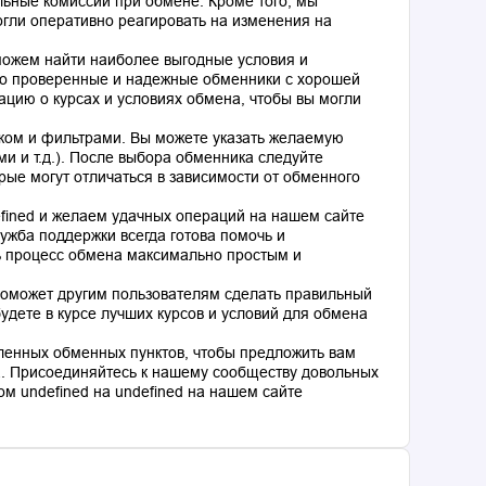
льные комиссии при обмене. Кроме того, мы
гли оперативно реагировать на изменения на
оможем найти наиболее выгодные условия и
о проверенные и надежные обменники с хорошей
цию о курсах и условиях обмена, чтобы вы могли
ком и фильтрами. Вы можете указать желаемую
и и т.д.). После выбора обменника следуйте
рые могут отличаться в зависимости от обменного
fined и желаем удачных операций на нашем сайте
ужба поддержки всегда готова помочь и
ь процесс обмена максимально простым и
поможет другим пользователям сделать правильный
дете в курсе лучших курсов и условий для обмена
ленных обменных пунктов, чтобы предложить вам
. Присоединяйтесь к нашему сообществу довольных
м undefined на undefined на нашем сайте