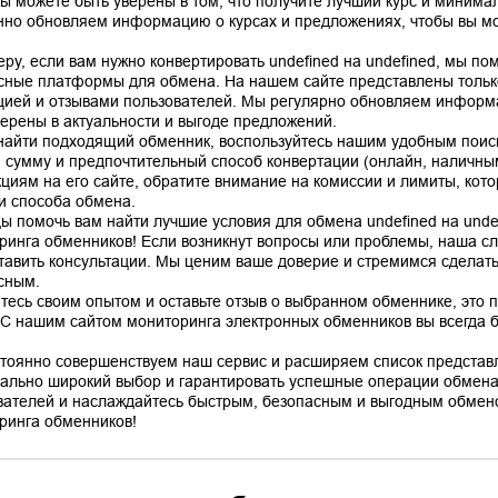
вы можете быть уверены в том, что получите лучший курс и минима
нно обновляем информацию о курсах и предложениях, чтобы вы мо
еру, если вам нужно конвертировать undefined на undefined, мы п
сные платформы для обмена. На нашем сайте представлены тольк
цией и отзывами пользователей. Мы регулярно обновляем информа
верены в актуальности и выгоде предложений.
найти подходящий обменник, воспользуйтесь нашим удобным поис
, сумму и предпочтительный способ конвертации (онлайн, наличным
кциям на его сайте, обратите внимание на комиссии и лимиты, кото
 и способа обмена.
ы помочь вам найти лучшие условия для обмена undefined на unde
ринга обменников! Если возникнут вопросы или проблемы, наша сл
тавить консультации. Мы ценим ваше доверие и стремимся сделат
сным.
тесь своим опытом и оставьте отзыв о выбранном обменнике, это 
 С нашим сайтом мониторинга электронных обменников вы всегда бу
тоянно совершенствуем наш сервис и расширяем список представ
ально широкий выбор и гарантировать успешные операции обмена
вателей и наслаждайтесь быстрым, безопасным и выгодным обмено