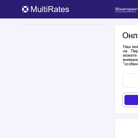
Мониторинг
Онл
Наш мон
на . Пе
можете 
внимани
"особен