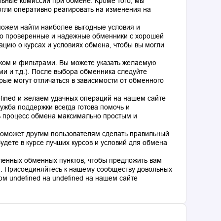
льные комиссии при обмене. Кроме того, мы
гли оперативно реагировать на изменения на
оможем найти наиболее выгодные условия и
о проверенные и надежные обменники с хорошей
цию о курсах и условиях обмена, чтобы вы могли
ком и фильтрами. Вы можете указать желаемую
и и т.д.). После выбора обменника следуйте
рые могут отличаться в зависимости от обменного
fined и желаем удачных операций на нашем сайте
ужба поддержки всегда готова помочь и
ь процесс обмена максимально простым и
поможет другим пользователям сделать правильный
дете в курсе лучших курсов и условий для обмена
ленных обменных пунктов, чтобы предложить вам
. Присоединяйтесь к нашему сообществу довольных
м undefined на undefined на нашем сайте