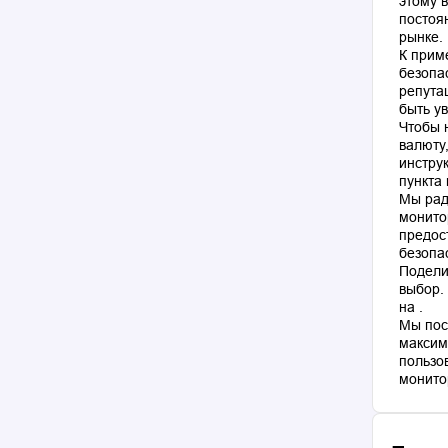
этому 
постоя
рынке.
К прим
безопа
репута
быть у
Чтобы 
валюту
инстру
пункта
Мы рад
монито
предос
безопа
Подели
выбор.
на .
Мы пос
максим
пользо