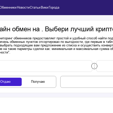
Обменники
Новости
Статьи
Вики
Города
айн обмен на . Выбери лучший крипт
иторинг обменников предоставляет простой и удобный способ найти п
речень обменных пунктов отсортирован по выгодности, где первым в таб
выбрать подходящее вам предложение из списка и осуществить конверта
е на такие парметры сделки как: минимальная и максимальная сумма об
ности".
Отдаю
Получаю