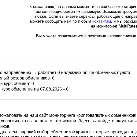
К сожалению, на данный момент в нашей базе мониторин
выполняющие обмен
→
напрямую. Возможно требуем
позже. Если вы знаете сервисы, работающие с напр
можете сообщить нам по любым
контактам
, и мы рассм
на мониторинг MultiRate
Вы можете ознакомиться с похожими направлениями в
по направлению → работает 0 надежных online обменных пункта
ный резерв обменников: 0
й курс обмена: 0
курс обмена на на 07.08.2026 - 0
пожаловать на наш сайт мониторинга криптовалютных обменников!
 условиях, то вы нашли то, что искали. Здесь вы найдете актуаль
иков.
длагаем широкий выбор обменников крипты, которые проходят тщ