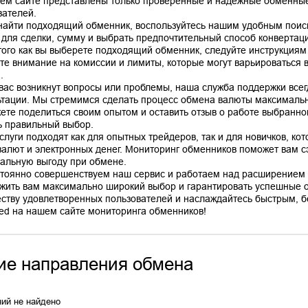
ем сайте представлены только проверенные и надежные обменные
вателей.
найти подходящий обменник, воспользуйтесь нашим удобным поис
 для сделки, сумму и выбрать предпочтительный способ конвертац
того как вы выберете подходящий обменник, следуйте инструкциям
те внимание на комиссии и лимиты, которые могут варьироваться в
.
 вас возникнут вопросы или проблемы, наша служба поддержки все
ьтации. Мы стремимся сделать процесс обмена валюты максимальн
ете поделиться своим опытом и оставить отзыв о работе выбранно
ь правильный выбор.
слуги подходят как для опытных трейдеров, так и для новичков, ко
валют и электронных денег. Мониторинг обменников поможет вам сэ
альную выгоду при обмене.
тоянно совершенствуем наш сервис и работаем над расширением 
жить вам максимально широкий выбор и гарантировать успешные 
ству удовлетворенных пользователей и наслаждайтесь быстрым, б
ие направления обмена
ий не найдено