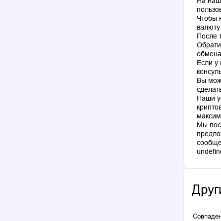
На наш
пользо
Чтобы 
валюту
После 
Обрати
обмена
Если у
консул
Вы мож
сделат
Наши у
крипто
максим
Мы пос
предло
сообще
Друг
Совпаден