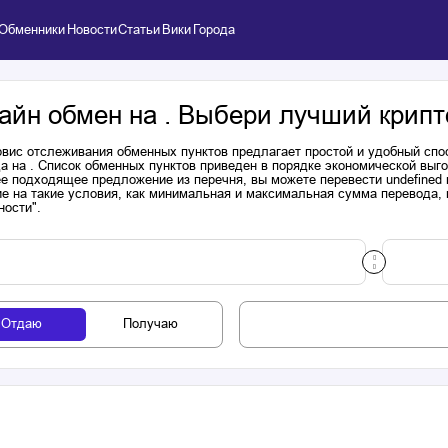
Обменники
Новости
Статьи
Вики
Города
айн обмен на . Выбери лучший крипт
вис отслеживания обменных пунктов предлагает простой и удобный спо
а на . Список обменных пунктов приведен в порядке экономической выг
е подходящее предложение из перечня, вы можете перевести undefined 
е на такие условия, как минимальная и максимальная сумма перевода, н
ности".
Отдаю
Получаю