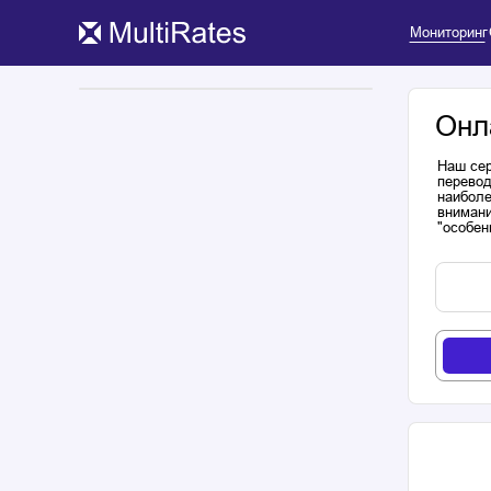
Мониторинг
Онл
Наш сер
перевод
наиболе
внимани
"особен