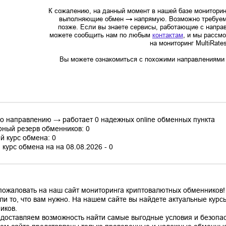
К сожалению, на данный момент в нашей базе мониторин
выполняющие обмен
→
напрямую. Возможно требуем
позже. Если вы знаете сервисы, работающие с напр
можете сообщить нам по любым
контактам
, и мы рассм
на мониторинг MultiRate
Вы можете ознакомиться с похожими направлениями в
по направлению → работает 0 надежных online обменных пункта
ный резерв обменников: 0
й курс обмена: 0
курс обмена на на 08.08.2026 - 0
пожаловать на наш сайт мониторинга криптовалютных обменников! 
ли то, что вам нужно. На нашем сайте вы найдете актуальные кур
иков.
доставляем возможность найти самые выгодные условия и безопас