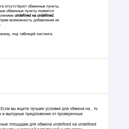
га отсутствуют обменные пункты,
ые обменные пункты появятся
авлением
undefined на undefined
,
отрим возможность добавления их
s.
низу, под таблицей листинга.
Если вы ищете лучшие условия для обмена на , то
сы и выгодные предложения от проверенных
ные площадки для обмена undefined на undefined.