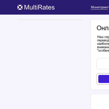
Мониторинг
Онл
Наш сер
перевод
наиболе
внимани
"особен