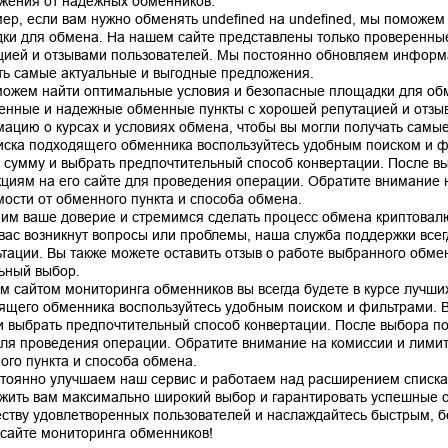
жения от надежных обменников.
ер, если вам нужно обменять undefined на undefined, мы поможем
ки для обмена. На нашем сайте представлены только проверенны
цией и отзывами пользователей. Мы постоянно обновляем информа
ть самые актуальные и выгодные предложения.
ожем найти оптимальные условия и безопасные площадки для обм
енные и надежные обменные пункты с хорошей репутацией и отзы
ацию о курсах и условиях обмена, чтобы вы могли получать самы
иска подходящего обменника воспользуйтесь удобным поиском и ф
, сумму и выбрать предпочтительный способ конвертации. После в
кциям на его сайте для проведения операции. Обратите внимание н
мости от обменного пункта и способа обмена.
им ваше доверие и стремимся сделать процесс обмена криптовал
 вас возникнут вопросы или проблемы, наша служба поддержки все
ьтации. Вы также можете оставить отзыв о работе выбранного обме
ьный выбор.
м сайтом мониторинга обменников вы всегда будете в курсе лучших
ящего обменника воспользуйтесь удобным поиском и фильтрами. В
и выбрать предпочтительный способ конвертации. После выбора по
для проведения операции. Обратите внимание на комиссии и лимиты
ого пункта и способа обмена.
тоянно улучшаем наш сервис и работаем над расширением списка
жить вам максимально широкий выбор и гарантировать успешные 
ству удовлетворенных пользователей и наслаждайтесь быстрым, 