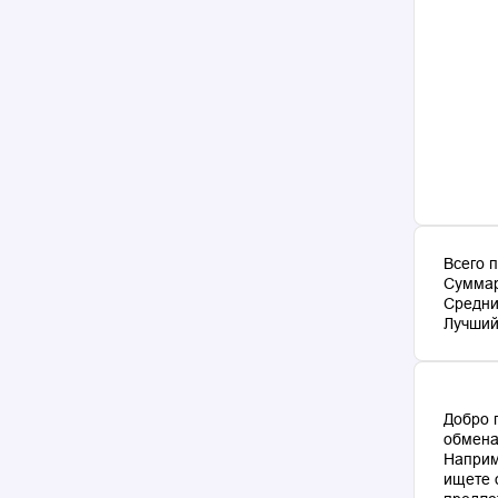
Всего 
Суммар
Средни
Лучший 
Добро 
обмена
Наприм
ищете 