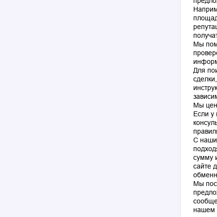
предло
Наприм
площад
репута
получа
Мы пом
провер
информ
Для по
сделки
инстру
зависи
Мы цен
Если у
консул
правил
С наши
подход
сумму 
сайте 
обменн
Мы пос
предло
сообще