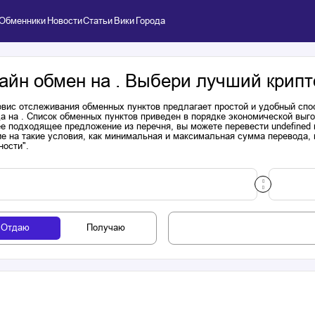
Обменники
Новости
Статьи
Вики
Города
айн обмен на . Выбери лучший крипт
вис отслеживания обменных пунктов предлагает простой и удобный спо
а на . Список обменных пунктов приведен в порядке экономической выг
е подходящее предложение из перечня, вы можете перевести undefined 
е на такие условия, как минимальная и максимальная сумма перевода, н
ности".
Отдаю
Получаю