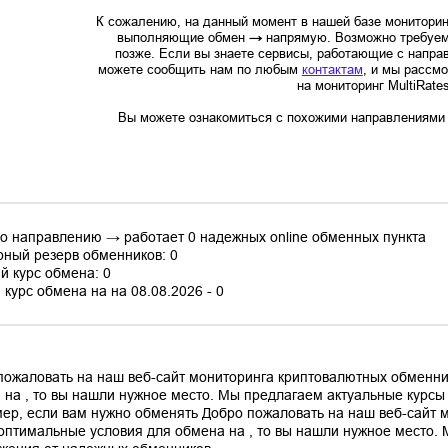
К сожалению, на данный момент в нашей базе мониторин
выполняющие обмен
→
напрямую. Возможно требуем
позже. Если вы знаете сервисы, работающие с напр
можете сообщить нам по любым
контактам
, и мы рассм
на мониторинг MultiRate
Вы можете ознакомиться с похожими направлениями в
по направлению → работает 0 надежных online обменных пункта
ный резерв обменников: 0
й курс обмена: 0
курс обмена на на 08.08.2026 - 0
пожаловать на наш веб-сайт мониторинга криптовалютных обменни
 на , то вы нашли нужное место. Мы предлагаем актуальные курс
ер, если вам нужно обменять Добро пожаловать на наш веб-сайт 
оптимальные условия для обмена на , то вы нашли нужное место.