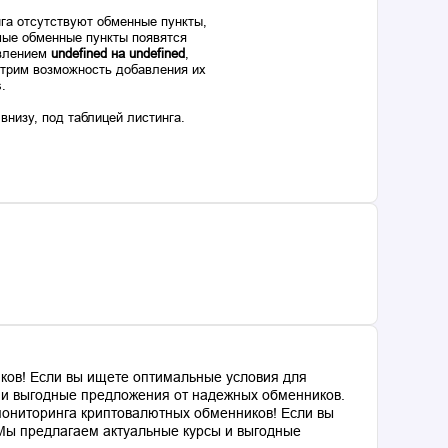
га отсутствуют обменные пункты,
ые обменные пункты появятся
авлением
undefined на undefined
,
отрим возможность добавления их
s.
низу, под таблицей листинга.
ков! Если вы ищете оптимальные условия для
ы и выгодные предложения от надежных обменников.
мониторинга криптовалютных обменников! Если вы
 Мы предлагаем актуальные курсы и выгодные