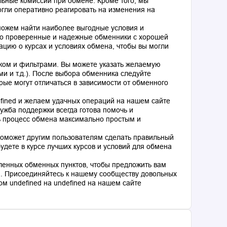
льные комиссии при обмене. Кроме того, мы
гли оперативно реагировать на изменения на
оможем найти наиболее выгодные условия и
о проверенные и надежные обменники с хорошей
цию о курсах и условиях обмена, чтобы вы могли
ком и фильтрами. Вы можете указать желаемую
и и т.д.). После выбора обменника следуйте
рые могут отличаться в зависимости от обменного
fined и желаем удачных операций на нашем сайте
ужба поддержки всегда готова помочь и
ь процесс обмена максимально простым и
поможет другим пользователям сделать правильный
дете в курсе лучших курсов и условий для обмена
ленных обменных пунктов, чтобы предложить вам
. Присоединяйтесь к нашему сообществу довольных
м undefined на undefined на нашем сайте