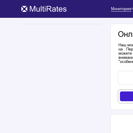
Мониторинг
Онл
Наш мон
на . Пе
можете 
внимани
"особен