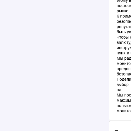
этому 
постоя
рынке.
К прим
безопа
репута
быть у
Чтобы 
валюту
инстру
пункта
Мы рад
монито
предос
безопа
Подели
выбор.
на .
Мы пос
максим
пользо