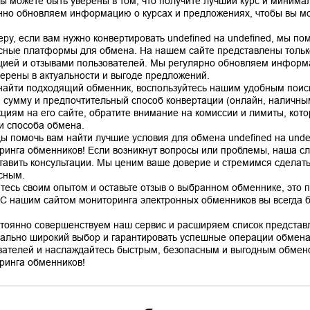
вы можете быть уверены в том, что получите лучший курс и минима
нно обновляем информацию о курсах и предложениях, чтобы вы мо
еру, если вам нужно конвертировать undefined на undefined, мы п
сные платформы для обмена. На нашем сайте представлены тольк
цией и отзывами пользователей. Мы регулярно обновляем информа
верены в актуальности и выгоде предложений.
найти подходящий обменник, воспользуйтесь нашим удобным поис
, сумму и предпочтительный способ конвертации (онлайн, наличным
кциям на его сайте, обратите внимание на комиссии и лимиты, кото
 и способа обмена.
ы помочь вам найти лучшие условия для обмена undefined на unde
ринга обменников! Если возникнут вопросы или проблемы, наша сл
тавить консультации. Мы ценим ваше доверие и стремимся сделат
сным.
тесь своим опытом и оставьте отзыв о выбранном обменнике, это 
 С нашим сайтом мониторинга электронных обменников вы всегда бу
тоянно совершенствуем наш сервис и расширяем список представ
ально широкий выбор и гарантировать успешные операции обмена
вателей и наслаждайтесь быстрым, безопасным и выгодным обмено