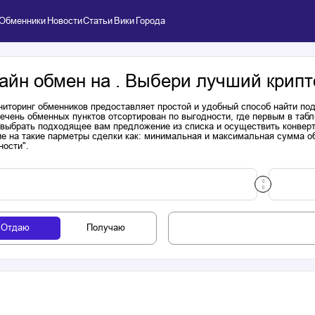
Обменники
Новости
Статьи
Вики
Города
айн обмен на . Выбери лучший крипт
иторинг обменников предоставляет простой и удобный способ найти п
речень обменных пунктов отсортирован по выгодности, где первым в таб
выбрать подходящее вам предложение из списка и осуществить конверта
е на такие парметры сделки как: минимальная и максимальная сумма об
ности".
Отдаю
Получаю