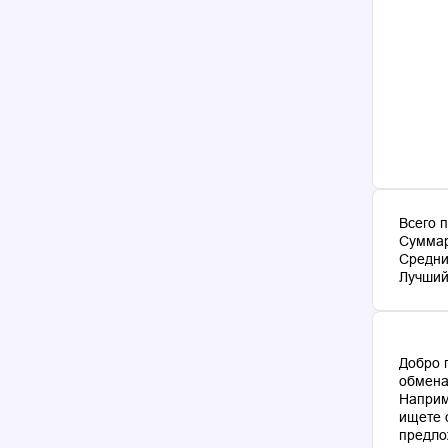
Всего 
Суммар
Средни
Лучший 
Добро 
обмена
Наприм
ищете 
предло