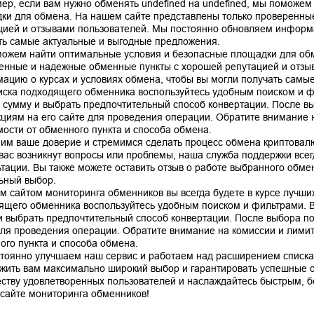
ер, если вам нужно обменять undefined на undefined, мы поможем
ки для обмена. На нашем сайте представлены только проверенны
цией и отзывами пользователей. Мы постоянно обновляем информа
ть самые актуальные и выгодные предложения.
ожем найти оптимальные условия и безопасные площадки для обм
енные и надежные обменные пункты с хорошей репутацией и отзы
ацию о курсах и условиях обмена, чтобы вы могли получать самы
иска подходящего обменника воспользуйтесь удобным поиском и ф
, сумму и выбрать предпочтительный способ конвертации. После в
кциям на его сайте для проведения операции. Обратите внимание н
мости от обменного пункта и способа обмена.
им ваше доверие и стремимся сделать процесс обмена криптовал
 вас возникнут вопросы или проблемы, наша служба поддержки все
ьтации. Вы также можете оставить отзыв о работе выбранного обме
ьный выбор.
м сайтом мониторинга обменников вы всегда будете в курсе лучших
ящего обменника воспользуйтесь удобным поиском и фильтрами. В
и выбрать предпочтительный способ конвертации. После выбора по
для проведения операции. Обратите внимание на комиссии и лимиты
ого пункта и способа обмена.
тоянно улучшаем наш сервис и работаем над расширением списка
жить вам максимально широкий выбор и гарантировать успешные 
ству удовлетворенных пользователей и наслаждайтесь быстрым, 