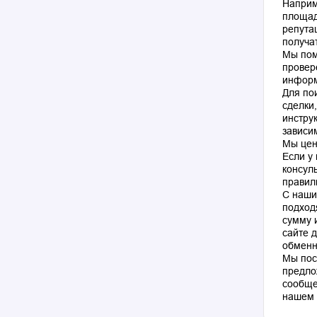
Наприм
площад
репута
получа
Мы пом
провер
информ
Для по
сделки
инстру
зависи
Мы цен
Если у
консул
правил
С наши
подход
сумму 
сайте 
обменн
Мы пос
предло
сообще