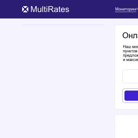
Мониторинг
Онл
Наш мон
пунктов
предлож
и макси