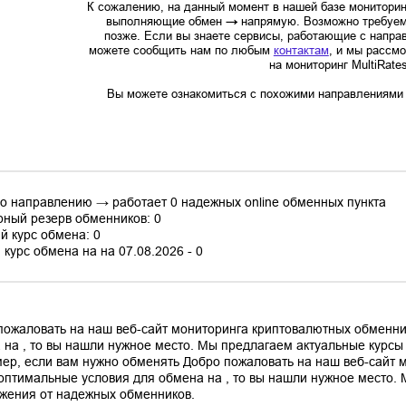
К сожалению, на данный момент в нашей базе мониторин
выполняющие обмен
→
напрямую. Возможно требуем
позже. Если вы знаете сервисы, работающие с напр
можете сообщить нам по любым
контактам
, и мы рассм
на мониторинг MultiRate
Вы можете ознакомиться с похожими направлениями в
по направлению → работает 0 надежных online обменных пункта
ный резерв обменников: 0
й курс обмена: 0
курс обмена на на 07.08.2026 - 0
пожаловать на наш веб-сайт мониторинга криптовалютных обменни
 на , то вы нашли нужное место. Мы предлагаем актуальные курс
ер, если вам нужно обменять Добро пожаловать на наш веб-сайт 
оптимальные условия для обмена на , то вы нашли нужное место.
жения от надежных обменников.