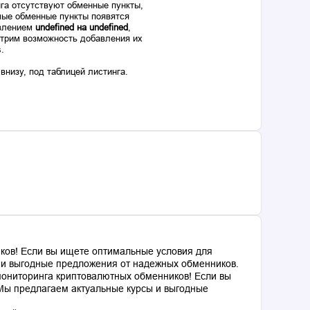
га отсутствуют обменные пункты,
ые обменные пункты появятся
авлением
undefined на undefined
,
отрим возможность добавления их
s.
низу, под таблицей листинга.
ков! Если вы ищете оптимальные условия для
ы и выгодные предложения от надежных обменников.
мониторинга криптовалютных обменников! Если вы
 Мы предлагаем актуальные курсы и выгодные