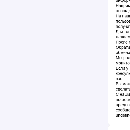
информ
Наприм
площад
На наш
пользо
получи
Для то
желаем
После 
Обрати
обмена
Мы рад
монито
Если у
консул
вас.
Вы мож
сделат
С наши
постоя
предло
сообще