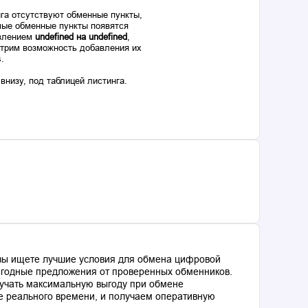
га отсутствуют обменные пункты,
ые обменные пункты появятся
авлением
undefined на undefined
,
отрим возможность добавления их
s.
низу, под таблицей листинга.
 вы ищете лучшие условия для обмена цифровой
выгодные предложения от проверенных обменников.
лучать максимальную выгоду при обмене
е реального времени, и получаем оперативную