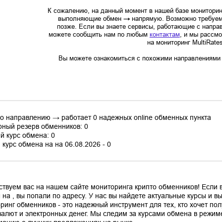
К сожалению, на данный момент в нашей базе мониторин
выполняющие обмен
→
напрямую. Возможно требуем
позже. Если вы знаете сервисы, работающие с напр
можете сообщить нам по любым
контактам
, и мы рассм
на мониторинг MultiRate
Вы можете ознакомиться с похожими направлениями в
по направлению → работает 0 надежных online обменных пункта
ный резерв обменников: 0
й курс обмена: 0
курс обмена на на 06.08.2026 - 0
ствуем вас на нашем сайте мониторинга крипто обменников! Если
 на , вы попали по адресу. У нас вы найдете актуальные курсы и 
ринг обменников - это надежный инструмент для тех, кто хочет по
валют и электронных денег. Мы следим за курсами обмена в режим