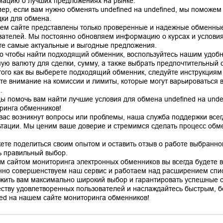
ацию о лучших предложениях на рынке.
ер, если вам нужно обменять undefined на undefined, мы поможем
ки для обмена.
ем сайте представлены только проверенные и надежные обменные
вателей. Мы постоянно обновляем информацию о курсах и условиях
те самые актуальные и выгодные предложения.
го чтобы найти подходящий обменник, воспользуйтесь нашим удоб
ую валюту для сделки, сумму, а также выбрать предпочтительный сп
того как вы выберете подходящий обменник, следуйте инструкциям
те внимание на комиссии и лимиты, которые могут варьироваться в
.
ы помочь вам найти лучшие условия для обмена undefined на unde
ринга обменников!
 вас возникнут вопросы или проблемы, наша служба поддержки все
ьтации. Мы ценим ваше доверие и стремимся сделать процесс об
ете поделиться своим опытом и оставить отзыв о работе выбранно
ь правильный выбор.
м сайтом мониторинга электронных обменников вы всегда будете в 
нно совершенствуем наш сервис и работаем над расширением спис
жить вам максимально широкий выбор и гарантировать успешные 
ству удовлетворенных пользователей и наслаждайтесь быстрым, б