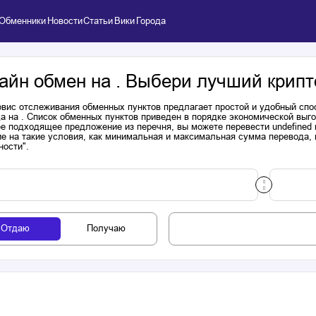
Обменники
Новости
Статьи
Вики
Города
айн обмен на . Выбери лучший крипт
вис отслеживания обменных пунктов предлагает простой и удобный спо
а на . Список обменных пунктов приведен в порядке экономической выг
е подходящее предложение из перечня, вы можете перевести undefined 
е на такие условия, как минимальная и максимальная сумма перевода, н
ности".
Отдаю
Получаю