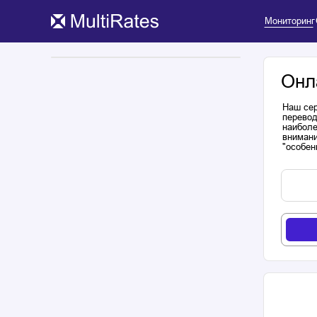
Мониторинг
Онл
Наш сер
перевод
наиболе
внимани
"особен