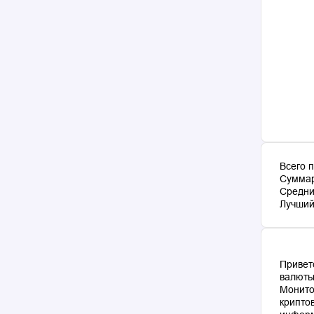
Всего 
Суммар
Средни
Лучший 
Привет
валюты
Монито
крипто