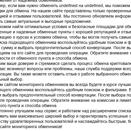
жения от надежных обменников.
ер, если вам нужно обменять undefined на undefined, мы поможем
ки для обмена. На нашем сайте представлены только проверенны
цией и отзывами пользователей. Мы постоянно обновляем информа
ть самые актуальные и выгодные предложения.
ожем найти оптимальные условия и безопасные площадки для обм
енные и надежные обменные пункты с хорошей репутацией и отзы
ацию о курсах и условиях обмена, чтобы вы могли получать самы
иска подходящего обменника воспользуйтесь удобным поиском и ф
, сумму и выбрать предпочтительный способ конвертации. После в
кциям на его сайте для проведения операции. Обратите внимание н
мости от обменного пункта и способа обмена.
им ваше доверие и стремимся сделать процесс обмена криптовал
 вас возникнут вопросы или проблемы, наша служба поддержки все
ьтации. Вы также можете оставить отзыв о работе выбранного обме
ьный выбор.
м сайтом мониторинга обменников вы всегда будете в курсе лучших
ящего обменника воспользуйтесь удобным поиском и фильтрами. В
и выбрать предпочтительный способ конвертации. После выбора по
для проведения операции. Обратите внимание на комиссии и лимиты
ого пункта и способа обмена.
тоянно улучшаем наш сервис и работаем над расширением списка
жить вам максимально широкий выбор и гарантировать успешные 
ству удовлетворенных пользователей и наслаждайтесь быстрым, 