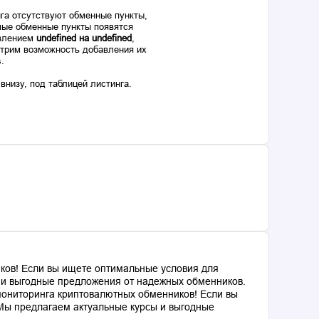
га отсутствуют обменные пункты,
ые обменные пункты появятся
авлением
undefined на undefined
,
отрим возможность добавления их
s.
низу, под таблицей листинга.
ков! Если вы ищете оптимальные условия для
ы и выгодные предложения от надежных обменников.
мониторинга криптовалютных обменников! Если вы
 Мы предлагаем актуальные курсы и выгодные