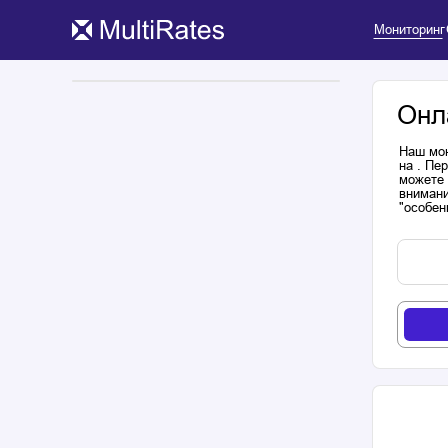
Мониторинг
Онл
Наш мон
на . Пе
можете 
внимани
"особен