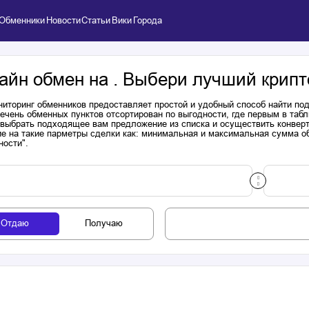
Обменники
Новости
Статьи
Вики
Города
айн обмен на . Выбери лучший крипт
иторинг обменников предоставляет простой и удобный способ найти п
речень обменных пунктов отсортирован по выгодности, где первым в таб
выбрать подходящее вам предложение из списка и осуществить конверта
е на такие парметры сделки как: минимальная и максимальная сумма об
ности".
Отдаю
Получаю