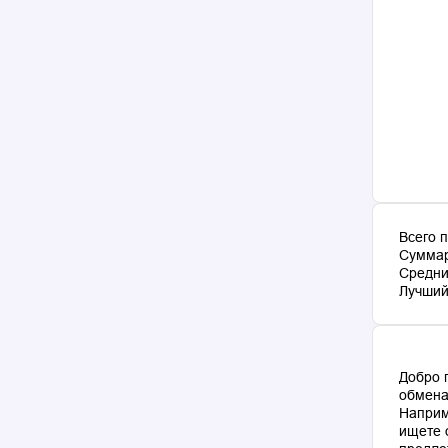
Всего 
Суммар
Средни
Лучший 
Добро 
обмена
Наприм
ищете 