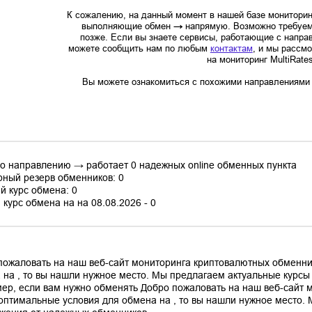
К сожалению, на данный момент в нашей базе мониторин
выполняющие обмен
→
напрямую. Возможно требуем
позже. Если вы знаете сервисы, работающие с напр
можете сообщить нам по любым
контактам
, и мы рассм
на мониторинг MultiRate
Вы можете ознакомиться с похожими направлениями в
по направлению → работает 0 надежных online обменных пункта
ный резерв обменников: 0
й курс обмена: 0
курс обмена на на 08.08.2026 - 0
пожаловать на наш веб-сайт мониторинга криптовалютных обменни
 на , то вы нашли нужное место. Мы предлагаем актуальные курс
ер, если вам нужно обменять Добро пожаловать на наш веб-сайт 
оптимальные условия для обмена на , то вы нашли нужное место.