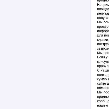
предло
Наприм
площад
репута
получа
Мы пом
провер
информ
Для по
сделки
инстру
зависи
Мы цен
Если у
консул
правил
С наши
подход
сумму 
сайте 
обменн
Мы пос
предло
сообще