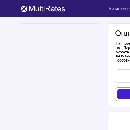
Мониторинг
Онл
Наш мон
на . Пе
можете 
внимани
"особен