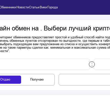
Обменники
Новости
Статьи
Вики
Города
айн обмен на . Выбери лучший крипт
иторинг обменников предоставляет простой и удобный способ найти п
речень обменных пунктов отсортирован по выгодности, где первым в таб
выбрать подходящее вам предложение из списка и осуществить конверта
е на такие парметры сделки как: минимальная и максимальная сумма об
ности".
Отдаю
Получаю