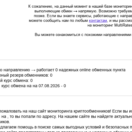
К сожалению, на данный момент в нашей базе мониторин
выполняющие обмен
→
напрямую. Возможно требуем
позже. Если вы знаете сервисы, работающие с напр
можете сообщить нам по любым
контактам
, и мы рассм
на мониторинг MultiRate
Вы можете ознакомиться с похожими направлениями в
по направлению → работает 0 надежных online обменных пункта
ный резерв обменников: 0
й курс обмена: 0
курс обмена на на 07.08.2026 - 0
пожаловать на наш сайт мониторинга криптообменников! Если вы 
 на , то вы попали по адресу. На нашем сайте вы найдете актуал
иков.
длагаем помощь в поиске самых выгодных условий и безопасных пл