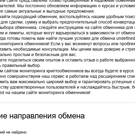
ем сайте представлены только проверенные и надежные обменные
вателей. Мы постоянно обновляем информацию о курсах и условиях
те самые актуальные и выгодные предложения.
найти подходящий обменник, воспользуйтесь нашим удобным поис
 для сделки, сумму и выбрать предпочтительный способ конвертац
выбора обменника, следуйте инструкциям на сайте обменника для
ии и лимиты, которые могут варьироваться в зависимости от обмен
гда готовы помочь вам найти лучшие условия для обмена undefine
мониторинга обменников! Если у вас возникнут вопросы или пробле
тавить необходимые консультации. Мы ценим ваше доверие и стр
ально простым и безопасным для вас.
ете поделиться своим опытом и оставить отзыв о работе выбранно
ь правильный выбор.
м сайтом мониторинга криптообменников вы всегда будете в курсе 
нно совершенствуем наш сервис и работаем над расширением спис
жить вам максимально широкий выбор и гарантировать успешные 
ству удовлетворенных пользователей и наслаждайтесь быстрым, б
ие направления обмена
ий не найдено