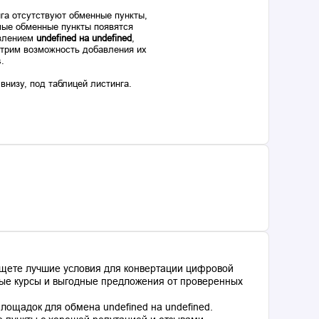
га отсутствуют обменные пункты,
ые обменные пункты появятся
авлением
undefined на undefined
,
отрим возможность добавления их
s.
низу, под таблицей листинга.
ищете лучшие условия для конвертации цифровой
ьные курсы и выгодные предложения от проверенных
ощадок для обмена undefined на undefined.