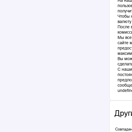
На наш
пользо
получи
Чтобы 
валюту
После 
комисс
Мы все
сайте 
предос
максим
Вы мож
сделат
С наши
постоя
предло
сообще
Друг
Совпаден