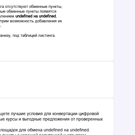
га отсутствуют обменные пункты,
ые обменные пункты появятся
авлением
undefined на undefined
,
отрим возможность добавления их
s.
низу, под таблицей листинга.
ищете лучшие условия для конвертации цифровой
ьные курсы и выгодные предложения от проверенных
ощадок для обмена undefined на undefined.