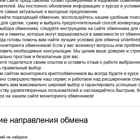
ем сайте представлены только проверенные и надежные обменные
вателей. Мы постоянно обновляем информацию о курсах и условиях
те самые актуальные и выгодные предложения.
найти подходящий обменник, воспользуйтесь нашим удобным поис
 для сделки, сумму и выбрать предпочтительный способ конвертац
выбора обменника, следуйте инструкциям на сайте обменника для
ии и лимиты, которые могут варьироваться в зависимости от обмен
гда готовы помочь вам найти лучшие условия для обмена undefine
мониторинга обменников! Если у вас возникнут вопросы или пробле
тавить необходимые консультации. Мы ценим ваше доверие и стр
ально простым и безопасным для вас.
ете поделиться своим опытом и оставить отзыв о работе выбранно
ь правильный выбор.
м сайтом мониторинга криптообменников вы всегда будете в курсе 
нно совершенствуем наш сервис и работаем над расширением спис
жить вам максимально широкий выбор и гарантировать успешные 
ству удовлетворенных пользователей и наслаждайтесь быстрым, б
ие направления обмена
ий не найдено