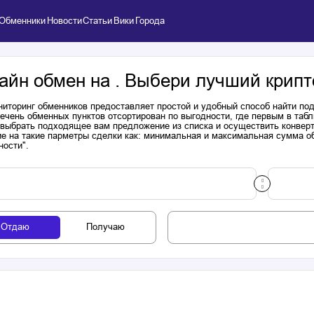
Обменники
Новости
Статьи
Вики
Города
айн обмен на . Выбери лучший крипт
иторинг обменников предоставляет простой и удобный способ найти п
речень обменных пунктов отсортирован по выгодности, где первым в таб
выбрать подходящее вам предложение из списка и осуществить конверта
е на такие парметры сделки как: минимальная и максимальная сумма об
ности".
Отдаю
Получаю