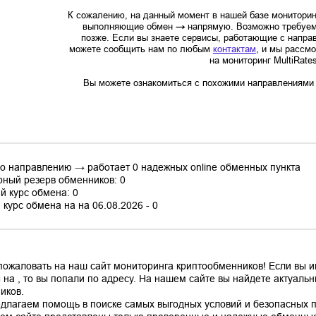
К сожалению, на данный момент в нашей базе мониторин
выполняющие обмен
→
напрямую. Возможно требуем
позже. Если вы знаете сервисы, работающие с напр
можете сообщить нам по любым
контактам
, и мы рассм
на мониторинг MultiRate
Вы можете ознакомиться с похожими направлениями в
по направлению → работает 0 надежных online обменных пункта
ный резерв обменников: 0
й курс обмена: 0
курс обмена на на 06.08.2026 - 0
пожаловать на наш сайт мониторинга криптообменников! Если вы 
 на , то вы попали по адресу. На нашем сайте вы найдете актуал
иков.
длагаем помощь в поиске самых выгодных условий и безопасных пл