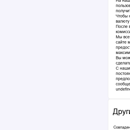
На наш
пользо
получи
Чтобы 
валюту
После 
комисс
Мы все
сайте 
предос
максим
Вы мож
сделат
С наши
постоя
предло
сообще
Друг
Совпаден