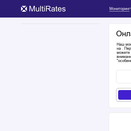
Мониторинг
Онл
Наш мон
на . Пе
можете 
внимани
"особен