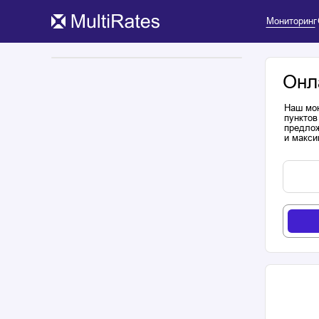
Мониторинг
Онл
Наш мон
пунктов
предлож
и макси