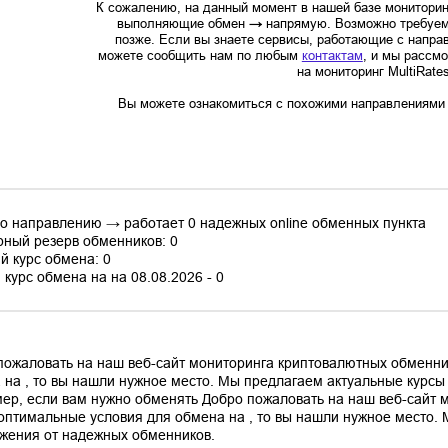
К сожалению, на данный момент в нашей базе мониторин
выполняющие обмен
→
напрямую. Возможно требуем
позже. Если вы знаете сервисы, работающие с напр
можете сообщить нам по любым
контактам
, и мы рассм
на мониторинг MultiRate
Вы можете ознакомиться с похожими направлениями в
по направлению → работает 0 надежных online обменных пункта
ный резерв обменников: 0
й курс обмена: 0
курс обмена на на 08.08.2026 - 0
пожаловать на наш веб-сайт мониторинга криптовалютных обменни
 на , то вы нашли нужное место. Мы предлагаем актуальные курс
ер, если вам нужно обменять Добро пожаловать на наш веб-сайт 
оптимальные условия для обмена на , то вы нашли нужное место.
жения от надежных обменников.