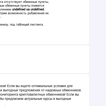
га отсутствуют обменные пункты,
ые обменные пункты появятся
авлением
undefined на undefined
,
отрим возможность добавления их
s.
низу, под таблицей листинга.
ков! Если вы ищете оптимальные условия для
ы и выгодные предложения от надежных обменников.
мониторинга криптовалютных обменников! Если вы
 Мы предлагаем актуальные курсы и выгодные