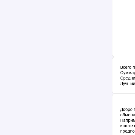
Всего 
Суммар
Средни
Лучший 
Добро 
обмена
Наприм
ищете 
предло