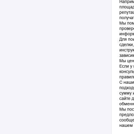
Наприм
площад
репута
получа
Мы пом
провер
информ
Для по
сделки
инстру
зависи
Мы цен
Если у
консул
правил
С наши
подход
сумму 
сайте 
обменн
Мы пос
предло
сообще