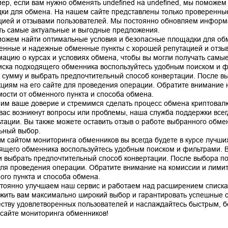
ер, если вам нужно обменять undefined на undefined, мы поможем
ки для обмена. На нашем сайте представлены только проверенны
цией и отзывами пользователей. Мы постоянно обновляем информа
ть самые актуальные и выгодные предложения.
ожем найти оптимальные условия и безопасные площадки для обм
енные и надежные обменные пункты с хорошей репутацией и отзы
ацию о курсах и условиях обмена, чтобы вы могли получать самы
иска подходящего обменника воспользуйтесь удобным поиском и ф
, сумму и выбрать предпочтительный способ конвертации. После в
кциям на его сайте для проведения операции. Обратите внимание н
мости от обменного пункта и способа обмена.
им ваше доверие и стремимся сделать процесс обмена криптовал
 вас возникнут вопросы или проблемы, наша служба поддержки все
ьтации. Вы также можете оставить отзыв о работе выбранного обме
ьный выбор.
м сайтом мониторинга обменников вы всегда будете в курсе лучших
ящего обменника воспользуйтесь удобным поиском и фильтрами. В
и выбрать предпочтительный способ конвертации. После выбора по
для проведения операции. Обратите внимание на комиссии и лимиты
ого пункта и способа обмена.
тоянно улучшаем наш сервис и работаем над расширением списка
жить вам максимально широкий выбор и гарантировать успешные 
ству удовлетворенных пользователей и наслаждайтесь быстрым, 