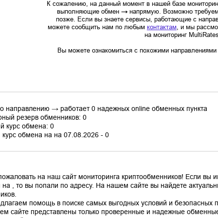
К сожалению, на данный момент в нашей базе мониторин
выполняющие обмен
→
напрямую. Возможно требуем
позже. Если вы знаете сервисы, работающие с напр
можете сообщить нам по любым
контактам
, и мы рассм
на мониторинг MultiRate
Вы можете ознакомиться с похожими направлениями в
по направлению → работает 0 надежных online обменных пункта
ный резерв обменников: 0
й курс обмена: 0
курс обмена на на 07.08.2026 - 0
пожаловать на наш сайт мониторинга криптообменников! Если вы 
 на , то вы попали по адресу. На нашем сайте вы найдете актуал
иков.
длагаем помощь в поиске самых выгодных условий и безопасных пл
ем сайте представлены только проверенные и надежные обменные