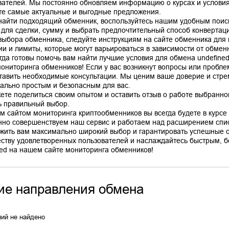
вателей. Мы постоянно обновляем информацию о курсах и условиях
те самые актуальные и выгодные предложения.
найти подходящий обменник, воспользуйтесь нашим удобным поис
 для сделки, сумму и выбрать предпочтительный способ конвертац
выбора обменника, следуйте инструкциям на сайте обменника для
ии и лимиты, которые могут варьироваться в зависимости от обмен
гда готовы помочь вам найти лучшие условия для обмена undefine
мониторинга обменников! Если у вас возникнут вопросы или пробле
тавить необходимые консультации. Мы ценим ваше доверие и стр
ально простым и безопасным для вас.
ете поделиться своим опытом и оставить отзыв о работе выбранно
ь правильный выбор.
м сайтом мониторинга криптообменников вы всегда будете в курсе 
нно совершенствуем наш сервис и работаем над расширением спис
жить вам максимально широкий выбор и гарантировать успешные 
ству удовлетворенных пользователей и наслаждайтесь быстрым, б
ие направления обмена
ий не найдено