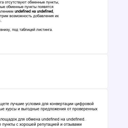
га отсутствуют обменные пункты,
ые обменные пункты появятся
авлением
undefined на undefined
,
отрим возможность добавления их
s.
низу, под таблицей листинга.
ищете лучшие условия для конвертации цифровой
ьные курсы и выгодные предложения от проверенных
ощадок для обмена undefined на undefined.
 пункты с хорошей репутацией и отзывами