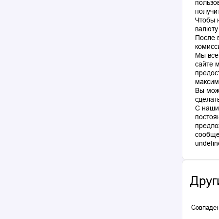
пользо
получи
Чтобы 
валюту
После 
комисс
Мы все
сайте 
предос
максим
Вы мож
сделат
С наши
постоя
предло
сообще
Друг
Совпаден