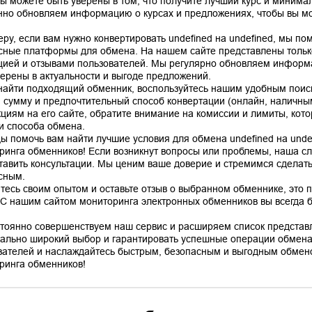
вы можете быть уверены в том, что получите лучший курс и минима
нно обновляем информацию о курсах и предложениях, чтобы вы мо
еру, если вам нужно конвертировать undefined на undefined, мы п
сные платформы для обмена. На нашем сайте представлены тольк
цией и отзывами пользователей. Мы регулярно обновляем информа
верены в актуальности и выгоде предложений.
найти подходящий обменник, воспользуйтесь нашим удобным поис
, сумму и предпочтительный способ конвертации (онлайн, наличным
кциям на его сайте, обратите внимание на комиссии и лимиты, кото
 и способа обмена.
ы помочь вам найти лучшие условия для обмена undefined на unde
ринга обменников! Если возникнут вопросы или проблемы, наша сл
тавить консультации. Мы ценим ваше доверие и стремимся сделат
сным.
тесь своим опытом и оставьте отзыв о выбранном обменнике, это 
 С нашим сайтом мониторинга электронных обменников вы всегда бу
тоянно совершенствуем наш сервис и расширяем список представ
ально широкий выбор и гарантировать успешные операции обмена
вателей и наслаждайтесь быстрым, безопасным и выгодным обмено