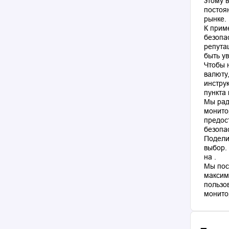
этому 
постоя
рынке.
К прим
безопа
репута
быть у
Чтобы 
валюту
инстру
пункта
Мы рад
монито
предос
безопа
Подели
выбор.
на .
Мы пос
максим
пользо