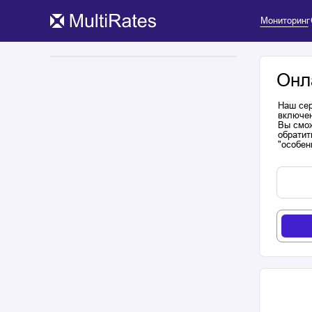
Мониторинг
Онл
Наш сер
включен
Вы смож
обратит
"особен