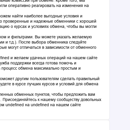
льные комиссии при обмене. Кроме того, мы
гли оперативно реагировать на изменения на
оможем найти наиболее выгодные условия и
о проверенные и надежные обменники с хорошей
цию о курсах и условиях обмена, чтобы вы могли
ком и фильтрами. Вы можете указать желаемую
и и т.д.). После выбора обменника следуйте
рые могут отличаться в зависимости от обменного
fined и желаем удачных операций на нашем сайте
ужба поддержки всегда готова помочь и
ь процесс обмена максимально простым и
поможет другим пользователям сделать правильный
дете в курсе лучших курсов и условий для обмена
ленных обменных пунктов, чтобы предложить вам
. Присоединяйтесь к нашему сообществу довольных
м undefined на undefined на нашем сайте