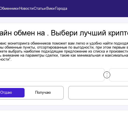
Обменники
Новости
Статьи
Вики
Города
айн обмен на . Выбери лучший крипт
вис мониторинга обменников поможет вам легко и удобно найти подходя
ы обменные пункты, отсортированные по выгодности, при этом первым 
ете выбрать наиболее подходящее предложение из списка и произвести к
ь внимание на параметры сделки, такие как минимальная и максимальна
ности".
Отдаю
Получаю