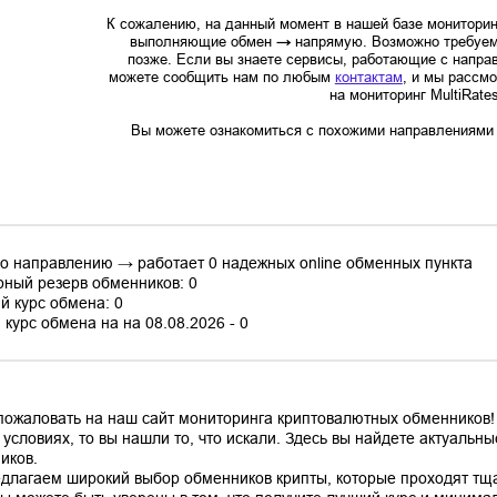
К сожалению, на данный момент в нашей базе мониторин
выполняющие обмен
→
напрямую. Возможно требуем
позже. Если вы знаете сервисы, работающие с напр
можете сообщить нам по любым
контактам
, и мы рассм
на мониторинг MultiRate
Вы можете ознакомиться с похожими направлениями в
по направлению → работает 0 надежных online обменных пункта
ный резерв обменников: 0
й курс обмена: 0
курс обмена на на 08.08.2026 - 0
пожаловать на наш сайт мониторинга криптовалютных обменников!
 условиях, то вы нашли то, что искали. Здесь вы найдете актуаль
иков.
длагаем широкий выбор обменников крипты, которые проходят тщ