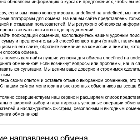
нно обновляем информацию о курсах и предложениях, чтобы вы мо
еру, если вам нужно конвертировать undefined на undefined, мы п
сные платформы для обмена. На нашем сайте представлены тольк
цией и отзывами пользователей. Мы регулярно обновляем информа
верены в актуальности и выгоде предложений.
найти подходящий обменник, воспользуйтесь нашим удобным поис
, сумму и предпочтительный способ конвертации (онлайн, наличным
кциям на его сайте, обратите внимание на комиссии и лимиты, кото
 и способа обмена.
ы помочь вам найти лучшие условия для обмена undefined на unde
ринга обменников! Если возникнут вопросы или проблемы, наша сл
тавить консультации. Мы ценим ваше доверие и стремимся сделат
сным.
тесь своим опытом и оставьте отзыв о выбранном обменнике, это 
 С нашим сайтом мониторинга электронных обменников вы всегда бу
тоянно совершенствуем наш сервис и расширяем список представ
ально широкий выбор и гарантировать успешные операции обмена
вателей и наслаждайтесь быстрым, безопасным и выгодным обмено
ие направления обмена