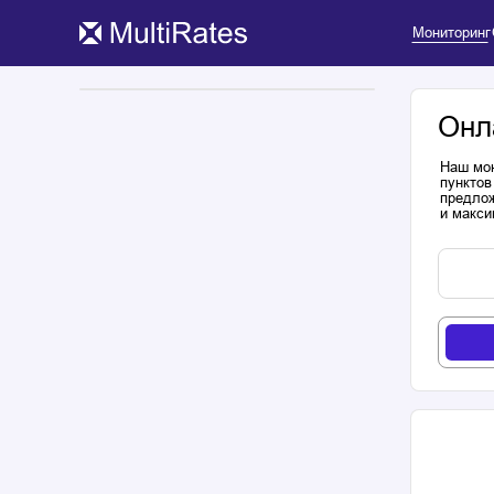
Мониторинг
Онл
Наш мон
пунктов
предлож
и макси