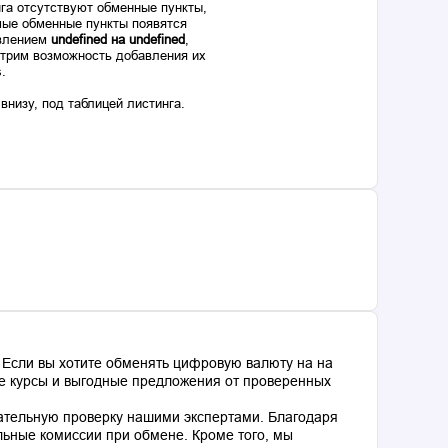
га отсутствуют обменные пункты,
ые обменные пункты появятся
авлением
undefined на undefined
,
отрим возможность добавления их
s.
низу, под таблицей листинга.
 Если вы хотите обменять цифровую валюту на на
ные курсы и выгодные предложения от проверенных
ательную проверку нашими экспертами. Благодаря
льные комиссии при обмене. Кроме того, мы