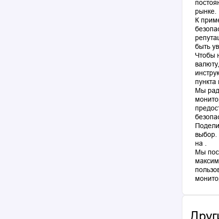
постоя
рынке.
К прим
безопа
репута
быть у
Чтобы 
валюту
инстру
пункта
Мы рад
монито
предос
безопа
Подели
выбор.
на .
Мы пос
максим
пользо
Друг