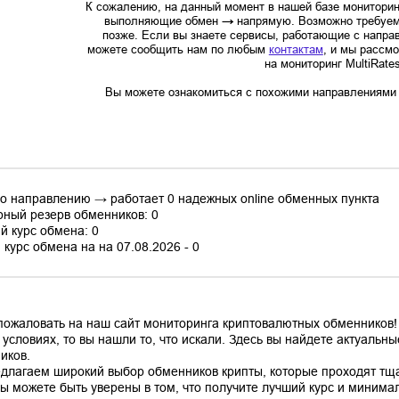
К сожалению, на данный момент в нашей базе мониторин
выполняющие обмен
→
напрямую. Возможно требуем
позже. Если вы знаете сервисы, работающие с напр
можете сообщить нам по любым
контактам
, и мы рассм
на мониторинг MultiRate
Вы можете ознакомиться с похожими направлениями в
по направлению → работает 0 надежных online обменных пункта
ный резерв обменников: 0
й курс обмена: 0
курс обмена на на 07.08.2026 - 0
пожаловать на наш сайт мониторинга криптовалютных обменников!
 условиях, то вы нашли то, что искали. Здесь вы найдете актуаль
иков.
длагаем широкий выбор обменников крипты, которые проходят тщ
вы можете быть уверены в том, что получите лучший курс и минима