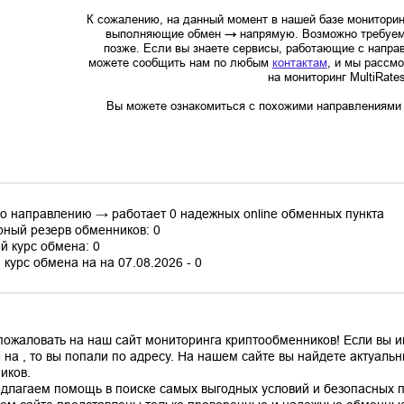
К сожалению, на данный момент в нашей базе мониторин
выполняющие обмен
→
напрямую. Возможно требуем
позже. Если вы знаете сервисы, работающие с напр
можете сообщить нам по любым
контактам
, и мы рассм
на мониторинг MultiRate
Вы можете ознакомиться с похожими направлениями в
по направлению → работает 0 надежных online обменных пункта
ный резерв обменников: 0
й курс обмена: 0
курс обмена на на 07.08.2026 - 0
пожаловать на наш сайт мониторинга криптообменников! Если вы 
 на , то вы попали по адресу. На нашем сайте вы найдете актуал
иков.
длагаем помощь в поиске самых выгодных условий и безопасных пл