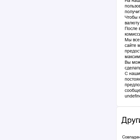
На наш
пользо
получи
Чтобы 
валюту
После 
комисс
Мы все
сайте 
предос
максим
Вы мож
сделат
С наши
постоя
предло
сообще
Друг
Совпаден