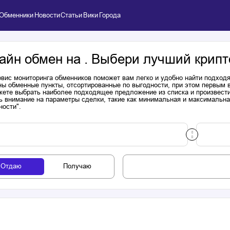
Обменники
Новости
Статьи
Вики
Города
айн обмен на . Выбери лучший крипт
вис мониторинга обменников поможет вам легко и удобно найти подходя
ы обменные пункты, отсортированные по выгодности, при этом первым 
ете выбрать наиболее подходящее предложение из списка и произвести к
ь внимание на параметры сделки, такие как минимальная и максимальна
ности".
Отдаю
Получаю