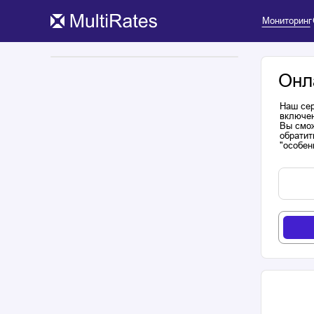
Мониторинг
Онл
Наш сер
включен
Вы смож
обратит
"особен