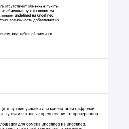
га отсутствуют обменные пункты,
ые обменные пункты появятся
авлением
undefined на undefined
,
отрим возможность добавления их
s.
низу, под таблицей листинга.
ищете лучшие условия для конвертации цифровой
ьные курсы и выгодные предложения от проверенных
ощадок для обмена undefined на undefined.