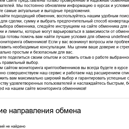
ем сайте представлены только проверенные и надежные обменные
вателей. Мы постоянно обновляем информацию о курсах и условиях
те самые актуальные и выгодные предложения.
найти подходящий обменник, воспользуйтесь нашим удобным поис
 для сделки, сумму и выбрать предпочтительный способ конвертац
выбора обменника, следуйте инструкциям на сайте обменника для
ии и лимиты, которые могут варьироваться в зависимости от обмен
гда готовы помочь вам найти лучшие условия для обмена undefine
мониторинга обменников! Если у вас возникнут вопросы или пробле
тавить необходимые консультации. Мы ценим ваше доверие и стр
ально простым и безопасным для вас.
ете поделиться своим опытом и оставить отзыв о работе выбранно
ь правильный выбор.
м сайтом мониторинга криптообменников вы всегда будете в курсе 
нно совершенствуем наш сервис и работаем над расширением спис
жить вам максимально широкий выбор и гарантировать успешные 
ству удовлетворенных пользователей и наслаждайтесь быстрым, б
ие направления обмена
ий не найдено