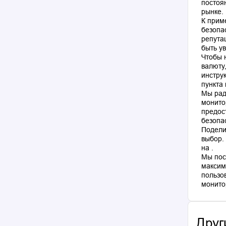
постоя
рынке.
К прим
безопа
репута
быть у
Чтобы 
валюту
инстру
пункта
Мы рад
монито
предос
безопа
Подели
выбор.
на .
Мы пос
максим
пользо
Друг