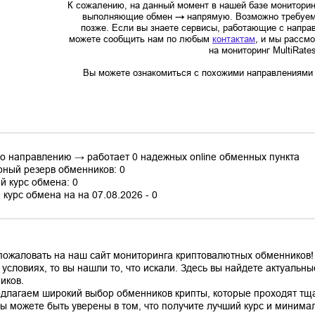
К сожалению, на данный момент в нашей базе мониторин
выполняющие обмен
→
напрямую. Возможно требуем
позже. Если вы знаете сервисы, работающие с напр
можете сообщить нам по любым
контактам
, и мы рассм
на мониторинг MultiRate
Вы можете ознакомиться с похожими направлениями в
по направлению → работает 0 надежных online обменных пункта
ный резерв обменников: 0
й курс обмена: 0
курс обмена на на 07.08.2026 - 0
пожаловать на наш сайт мониторинга криптовалютных обменников!
 условиях, то вы нашли то, что искали. Здесь вы найдете актуаль
иков.
длагаем широкий выбор обменников крипты, которые проходят тщ
вы можете быть уверены в том, что получите лучший курс и минима