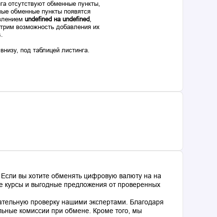
га отсутствуют обменные пункты,
ые обменные пункты появятся
авлением
undefined на undefined
,
отрим возможность добавления их
s.
низу, под таблицей листинга.
 Если вы хотите обменять цифровую валюту на на
ные курсы и выгодные предложения от проверенных
ательную проверку нашими экспертами. Благодаря
льные комиссии при обмене. Кроме того, мы