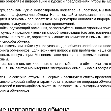
нно обновляем информацию о курсах и предложениях, чтобы вы мо
еру, если вам нужно конвертировать undefined на undefined, мы п
сные платформы для обмена. На нашем сайте представлены тольк
цией и отзывами пользователей. Мы регулярно обновляем информа
верены в актуальности и выгоде предложений.
найти подходящий обменник, воспользуйтесь нашим удобным поис
, сумму и предпочтительный способ конвертации (онлайн, наличным
кциям на его сайте, обратите внимание на комиссии и лимиты, кото
 и способа обмена.
ы помочь вам найти лучшие условия для обмена undefined на unde
ринга обменников! Если возникнут вопросы или проблемы, наша сл
тавить консультации. Мы ценим ваше доверие и стремимся сделат
сным.
тесь своим опытом и оставьте отзыв о выбранном обменнике, это 
 С нашим сайтом мониторинга электронных обменников вы всегда бу
тоянно совершенствуем наш сервис и расширяем список представ
ально широкий выбор и гарантировать успешные операции обмена
вателей и наслаждайтесь быстрым, безопасным и выгодным обмено
ие направления обмена