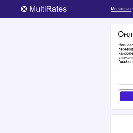
Мониторинг
Онл
Наш сер
перевод
наиболе
внимани
"особен