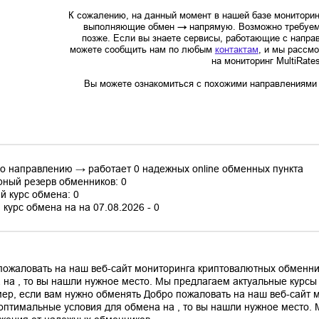
К сожалению, на данный момент в нашей базе мониторин
выполняющие обмен
→
напрямую. Возможно требуем
позже. Если вы знаете сервисы, работающие с напр
можете сообщить нам по любым
контактам
, и мы рассм
на мониторинг MultiRate
Вы можете ознакомиться с похожими направлениями в
по направлению → работает 0 надежных online обменных пункта
ный резерв обменников: 0
й курс обмена: 0
курс обмена на на 07.08.2026 - 0
пожаловать на наш веб-сайт мониторинга криптовалютных обменни
 на , то вы нашли нужное место. Мы предлагаем актуальные курс
ер, если вам нужно обменять Добро пожаловать на наш веб-сайт 
оптимальные условия для обмена на , то вы нашли нужное место.