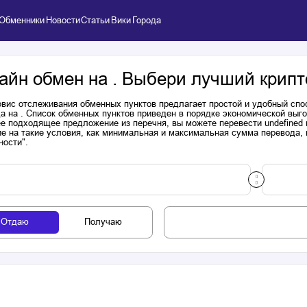
Обменники
Новости
Статьи
Вики
Города
айн обмен на . Выбери лучший крипт
вис отслеживания обменных пунктов предлагает простой и удобный спо
а на . Список обменных пунктов приведен в порядке экономической выг
е подходящее предложение из перечня, вы можете перевести undefined 
е на такие условия, как минимальная и максимальная сумма перевода, н
ности".
Отдаю
Получаю