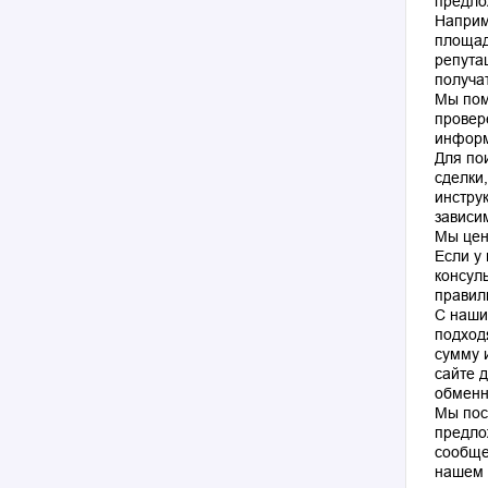
предло
Наприм
площад
репута
получа
Мы пом
провер
информ
Для по
сделки
инстру
зависи
Мы цен
Если у
консул
правил
С наши
подход
сумму 
сайте 
обменн
Мы пос
предло
сообще