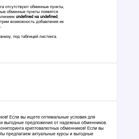
га отсутствуют обменные пункты,
ые обменные пункты появятся
авлением
undefined на undefined
,
отрим возможность добавления их
s.
низу, под таблицей листинга.
ков! Если вы ищете оптимальные условия для
ы и выгодные предложения от надежных обменников.
мониторинга криптовалютных обменников! Если вы
 Мы предлагаем актуальные курсы и выгодные