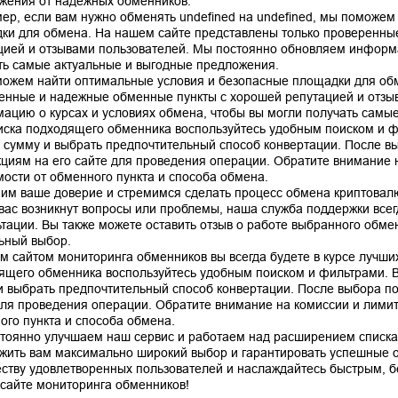
жения от надежных обменников.
ер, если вам нужно обменять undefined на undefined, мы поможем
ки для обмена. На нашем сайте представлены только проверенны
цией и отзывами пользователей. Мы постоянно обновляем информа
ть самые актуальные и выгодные предложения.
ожем найти оптимальные условия и безопасные площадки для обм
енные и надежные обменные пункты с хорошей репутацией и отзы
ацию о курсах и условиях обмена, чтобы вы могли получать самы
иска подходящего обменника воспользуйтесь удобным поиском и ф
, сумму и выбрать предпочтительный способ конвертации. После в
кциям на его сайте для проведения операции. Обратите внимание н
мости от обменного пункта и способа обмена.
им ваше доверие и стремимся сделать процесс обмена криптовал
 вас возникнут вопросы или проблемы, наша служба поддержки все
ьтации. Вы также можете оставить отзыв о работе выбранного обме
ьный выбор.
м сайтом мониторинга обменников вы всегда будете в курсе лучших
ящего обменника воспользуйтесь удобным поиском и фильтрами. В
и выбрать предпочтительный способ конвертации. После выбора по
для проведения операции. Обратите внимание на комиссии и лимиты
ого пункта и способа обмена.
тоянно улучшаем наш сервис и работаем над расширением списка
жить вам максимально широкий выбор и гарантировать успешные 
ству удовлетворенных пользователей и наслаждайтесь быстрым, 