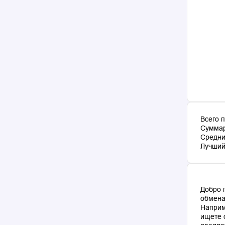
Всего 
Суммар
Средни
Лучший 
Добро 
обмена
Наприм
ищете 