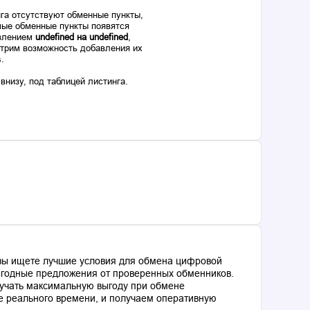
га отсутствуют обменные пункты,
ые обменные пункты появятся
авлением
undefined на undefined
,
отрим возможность добавления их
s.
низу, под таблицей листинга.
 вы ищете лучшие условия для обмена цифровой
выгодные предложения от проверенных обменников.
лучать максимальную выгоду при обмене
е реального времени, и получаем оперативную