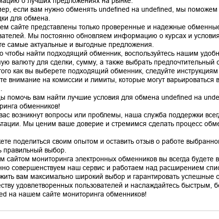
ацию о лучших предложениях на рынке.
ер, если вам нужно обменять undefined на undefined, мы поможем
ки для обмена.
ем сайте представлены только проверенные и надежные обменные
вателей. Мы постоянно обновляем информацию о курсах и условиях
те самые актуальные и выгодные предложения.
го чтобы найти подходящий обменник, воспользуйтесь нашим удоб
ую валюту для сделки, сумму, а также выбрать предпочтительный сп
того как вы выберете подходящий обменник, следуйте инструкциям
те внимание на комиссии и лимиты, которые могут варьироваться в
.
ы помочь вам найти лучшие условия для обмена undefined на unde
ринга обменников!
 вас возникнут вопросы или проблемы, наша служба поддержки все
ьтации. Мы ценим ваше доверие и стремимся сделать процесс об
ете поделиться своим опытом и оставить отзыв о работе выбранно
ь правильный выбор.
м сайтом мониторинга электронных обменников вы всегда будете в 
нно совершенствуем наш сервис и работаем над расширением спис
жить вам максимально широкий выбор и гарантировать успешные 
ству удовлетворенных пользователей и наслаждайтесь быстрым, б