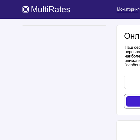
Мониторинг
Онл
Наш сер
перевод
наиболе
внимани
"особен