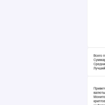
Всего 
Суммар
Средни
Лучший 
Привет
валюты
Монито
крипто