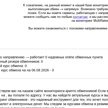
К сожалению, на данный момент в нашей базе мониторин
выполняющие обмен
→
напрямую. Возможно требуем
позже. Если вы знаете сервисы, работающие с напр
можете сообщить нам по любым
контактам
, и мы рассм
на мониторинг MultiRate
Вы можете ознакомиться с похожими направлениями в
по направлению → работает 0 надежных online обменных пункта
ный резерв обменников: 0
й курс обмена: 0
курс обмена на на 06.08.2026 - 0
ствуем вас на нашем сайте мониторинга крипто обменников! Если
 на , вы попали по адресу. У нас вы найдете актуальные курсы и 
ринг обменников - это надежный инструмент для тех, кто хочет по
валют и электронных денег. Мы следим за курсами обмена в режим