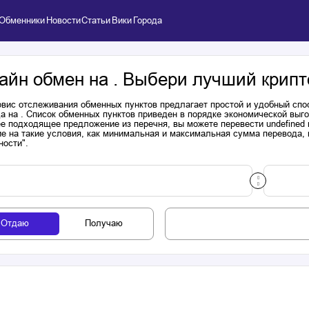
Обменники
Новости
Статьи
Вики
Города
айн обмен на . Выбери лучший крипт
вис отслеживания обменных пунктов предлагает простой и удобный спо
а на . Список обменных пунктов приведен в порядке экономической выг
е подходящее предложение из перечня, вы можете перевести undefined 
е на такие условия, как минимальная и максимальная сумма перевода, н
ности".
Отдаю
Получаю