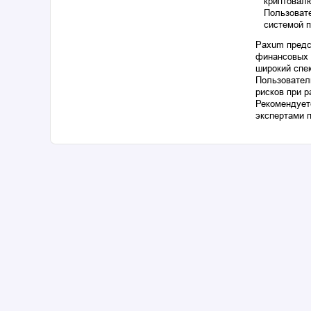
криптовал
Пользоват
системой п
Paxum предс
финансовых 
широкий спе
Пользователи
рисков при р
Рекомендует
экспертами 