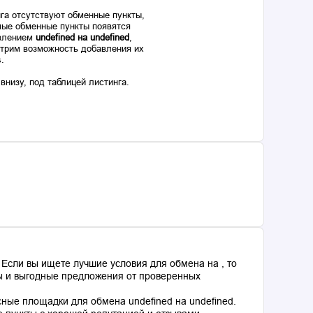
га отсутствуют обменные пункты,
ые обменные пункты появятся
авлением
undefined на undefined
,
отрим возможность добавления их
s.
низу, под таблицей листинга.
Если вы ищете лучшие условия для обмена на , то
сы и выгодные предложения от проверенных
ные площадки для обмена undefined на undefined.