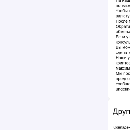
На наш
пользо
Чтобы 
валюту
После 
Обрати
обмена
Если у
консул
Вы мож
сделат
Наши у
крипто
максим
Мы пос
предло
сообще
Друг
Совпаден