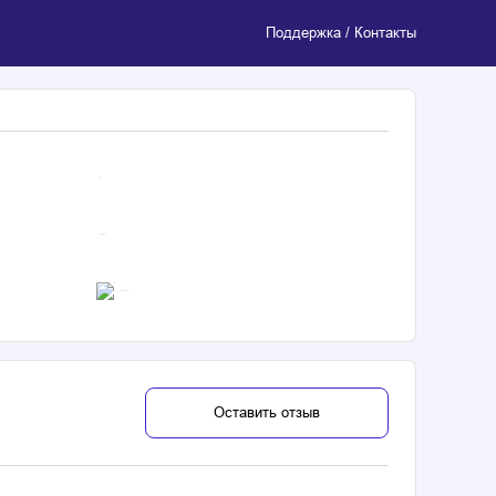
Поддержка / Контакты
4.7
$ 369878
Неизвестно
Оставить отзыв